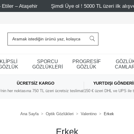
 Ataşehir
Şimdi Üye ol ! 5000 TL üzeri ilk alışverişinde
KLİPSLİ
SPORCU
PROGRESİF
GÖZLÜ
GÖZLÜK
GÖZLÜKLERİ
GÖZLÜK
CAMLAR
ÜCRETSIZ KARGO
YURTDIŞI GÖNDER
'nin her noktasına 750 TL üzeri ücretsiz teslimat
150 € üzeri DHL ve UPS ile t
Ana Sayfa
Optik Gözlükleri
Valentino
Erkek
Erkek