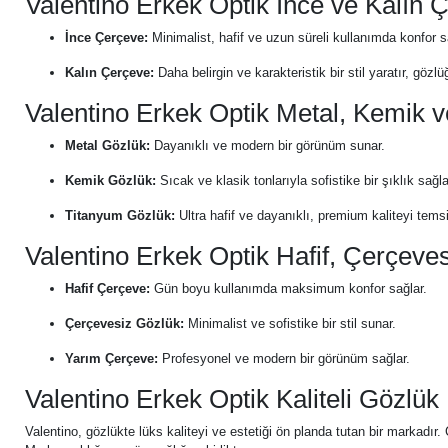
Valentino Erkek Optik İnce ve Kalın 
İnce Çerçeve:
Minimalist, hafif ve uzun süreli kullanımda konfor s
Kalın Çerçeve:
Daha belirgin ve karakteristik bir stil yaratır, gözlüğ
Valentino Erkek Optik Metal, Kemik 
Metal Gözlük:
Dayanıklı ve modern bir görünüm sunar.
Kemik Gözlük:
Sıcak ve klasik tonlarıyla sofistike bir şıklık sağla
Titanyum Gözlük:
Ultra hafif ve dayanıklı, premium kaliteyi temsi
Valentino Erkek Optik Hafif, Çerçeve
Hafif Çerçeve:
Gün boyu kullanımda maksimum konfor sağlar.
Çerçevesiz Gözlük:
Minimalist ve sofistike bir stil sunar.
Yarım Çerçeve:
Profesyonel ve modern bir görünüm sağlar.
Valentino Erkek Optik Kaliteli Gözlük
Valentino, gözlükte lüks kaliteyi ve estetiği ön planda tutan bir markadır.