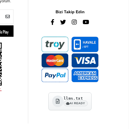
iyorum.
Bizi Takip Edin
llms.txt
AI READY