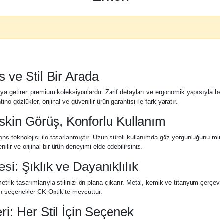
s ve Stil Bir Arada
 araya getiren premium koleksiyonlardır. Zarif detayları ve ergonomik yapısıy
ino gözlükler, orijinal ve güvenilir ürün garantisi ile fark yaratır.
skin Görüş, Konforlu Kullanım
ens teknolojisi ile tasarlanmıştır. Uzun süreli kullanımda göz yorgunluğunu min
ir ve orijinal bir ürün deneyimi elde edebilirsiniz.
i: Şıklık ve Dayanıklılık
rik tasarımlarıyla stilinizi ön plana çıkarır. Metal, kemik ve titanyum çerçeve
gun seçenekler CK Optik’te mevcuttur.
i: Her Stil İçin Seçenek