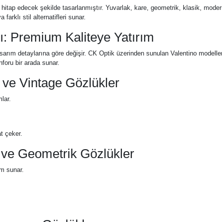
erine hitap edecek şekilde tasarlanmıştır. Yuvarlak, kare, geometrik, klasik, mo
arklı stil alternatifleri sunar.
rı: Premium Kaliteye Yatırım
sarım detaylarına göre değişir. CK Optik üzerinden sunulan Valentino modelleri
nforu bir arada sunar.
 ve Vintage Gözlükler
lar.
at çeker.
e ve Geometrik Gözlükler
üm sunar.