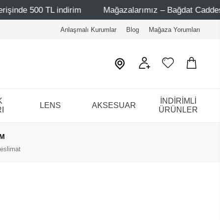
 500 TL indirim
Mağazalarımız – Bağdat Caddesi 1 - Bağ
Anlaşmalı Kurumlar
Blog
Mağaza Yorumları
K
İNDİRİMLİ
LENS
AKSESUAR
I
ÜRÜNLER
IM
eslimat