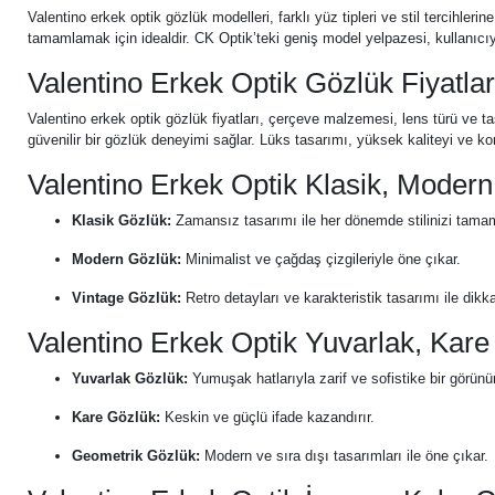
Valentino erkek optik gözlük modelleri, farklı yüz tipleri ve stil tercihl
tamamlamak için idealdir. CK Optik’teki geniş model yelpazesi, kullanıcıya f
Valentino Erkek Optik Gözlük Fiyatla
Valentino erkek optik gözlük fiyatları, çerçeve malzemesi, lens türü ve ta
güvenilir bir gözlük deneyimi sağlar. Lüks tasarımı, yüksek kaliteyi ve ko
Valentino Erkek Optik Klasik, Modern
Klasik Gözlük:
Zamansız tasarımı ile her dönemde stilinizi tamam
Modern Gözlük:
Minimalist ve çağdaş çizgileriyle öne çıkar.
Vintage Gözlük:
Retro detayları ve karakteristik tasarımı ile dikk
Valentino Erkek Optik Yuvarlak, Kar
Yuvarlak Gözlük:
Yumuşak hatlarıyla zarif ve sofistike bir görün
Kare Gözlük:
Keskin ve güçlü ifade kazandırır.
Geometrik Gözlük:
Modern ve sıra dışı tasarımları ile öne çıkar.