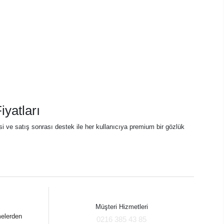
yatları
tisi ve satış sonrası destek ile her kullanıcıya premium bir gözlük
Müşteri Hizmetleri
melerden
0216 385 43 85