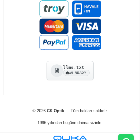
llms.txt
AI READY
© 2026
CK Optik
— Tüm hakları saklıdır.
1996 yılından bugüne daima sizinle.