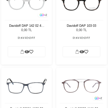
+
2
Davidoff DAP 142 02 49-
Davidoff DAP 103 03
21-145
0,00 TL
0,00 TL
+
2