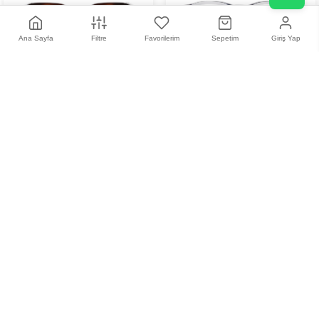
Ana Sayfa
Filtre
Favorilerim
Sepetim
Giriş Yap
Davidoff DAPS 112 02
Davidoff DAP 136 02
Unisex Güneş Gözlüğü
24.730,16 TL
0,00 TL