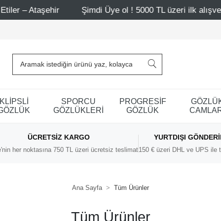
– Ataşehir
Şimdi Üye ol ! 5000 TL üzeri ilk alışverişind
KLİPSLİ
SPORCU
PROGRESİF
GÖZLÜ
GÖZLÜK
GÖZLÜKLERİ
GÖZLÜK
CAMLAR
ÜCRETSIZ KARGO
YURTDIŞI GÖNDER
'nin her noktasına 750 TL üzeri ücretsiz teslimat
150 € üzeri DHL ve UPS ile t
Ana Sayfa
Tüm Ürünler
Tüm Ürünler