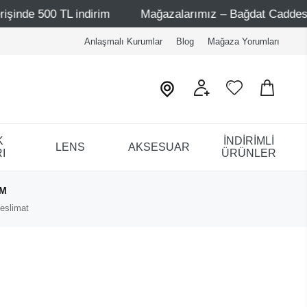
e 500 TL indirim
Mağazalarımız – Bağdat Caddesi 1 - Ba
Anlaşmalı Kurumlar
Blog
Mağaza Yorumları
K
İNDİRİMLİ
LENS
AKSESUAR
I
ÜRÜNLER
IM
eslimat