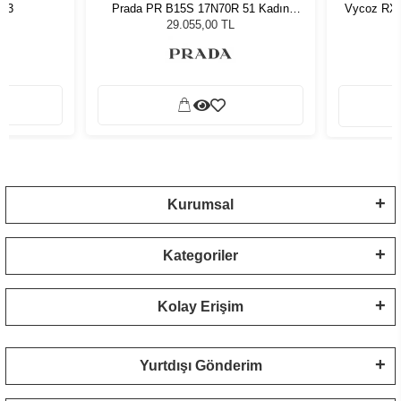
763
Prada PR B15S 17N70R 51 Kadın
Vycoz RX 
Güneş Gözlüğü
29.055,00 TL
Kurumsal
Kategoriler
Kolay Erişim
Yurtdışı Gönderim