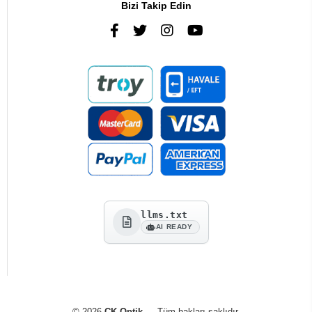
Bizi Takip Edin
llms.txt
AI READY
© 2026
CK Optik
— Tüm hakları saklıdır.