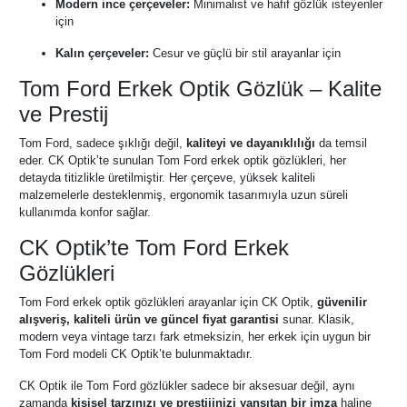
Modern ince çerçeveler:
Minimalist ve hafif gözlük isteyenler
için
Kalın çerçeveler:
Cesur ve güçlü bir stil arayanlar için
Tom Ford Erkek Optik Gözlük – Kalite
ve Prestij
Tom Ford, sadece şıklığı değil,
kaliteyi ve dayanıklılığı
da temsil
eder. CK Optik’te sunulan Tom Ford erkek optik gözlükleri, her
detayda titizlikle üretilmiştir. Her çerçeve, yüksek kaliteli
malzemelerle desteklenmiş, ergonomik tasarımıyla uzun süreli
kullanımda konfor sağlar.
CK Optik’te Tom Ford Erkek
Gözlükleri
Tom Ford erkek optik gözlükleri arayanlar için CK Optik,
güvenilir
alışveriş, kaliteli ürün ve güncel fiyat garantisi
sunar. Klasik,
modern veya vintage tarzı fark etmeksizin, her erkek için uygun bir
Tom Ford modeli CK Optik’te bulunmaktadır.
CK Optik ile Tom Ford gözlükler sadece bir aksesuar değil, aynı
zamanda
kişisel tarzınızı ve prestijinizi yansıtan bir imza
haline