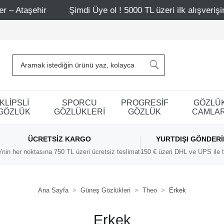
Şimdi Üye ol ! 5000 TL üzeri ilk alışverişinde 500 TL i
KLİPSLİ
SPORCU
PROGRESİF
GÖZLÜ
GÖZLÜK
GÖZLÜKLERİ
GÖZLÜK
CAMLAR
ÜCRETSIZ KARGO
YURTDIŞI GÖNDER
'nin her noktasına 750 TL üzeri ücretsiz teslimat
150 € üzeri DHL ve UPS ile t
Ana Sayfa
Güneş Gözlükleri
Theo
Erkek
Erkek