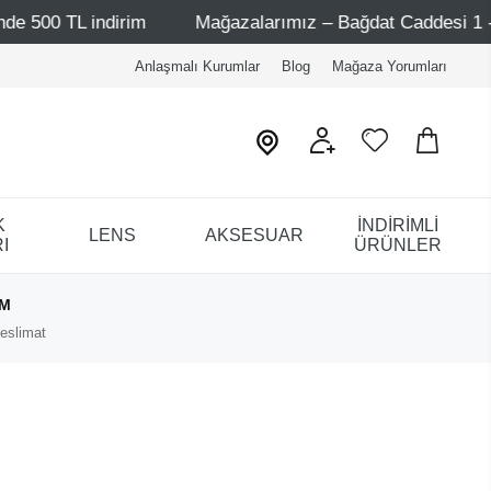
ndirim
Mağazalarımız – Bağdat Caddesi 1 - Bağdat Cadde
Anlaşmalı Kurumlar
Blog
Mağaza Yorumları
K
İNDİRİMLİ
LENS
AKSESUAR
I
ÜRÜNLER
IM
eslimat