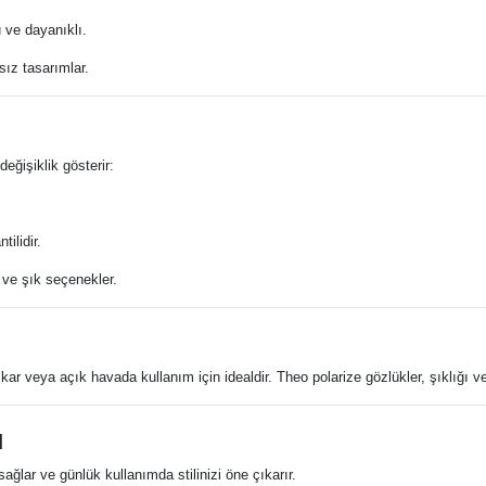
u ve dayanıklı.
ız tasarımlar.
eğişiklik gösterir:
ilidir.
 ve şık seçenekler.
r veya açık havada kullanım için idealdir. Theo polarize gözlükler, şıklığı ve iş
ü
sağlar ve günlük kullanımda stilinizi öne çıkarır.