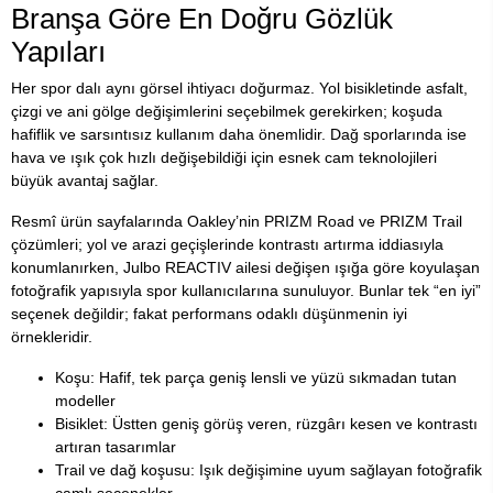
Branşa Göre En Doğru Gözlük
Yapıları
Her spor dalı aynı görsel ihtiyacı doğurmaz. Yol bisikletinde asfalt,
çizgi ve ani gölge değişimlerini seçebilmek gerekirken; koşuda
hafiflik ve sarsıntısız kullanım daha önemlidir. Dağ sporlarında ise
hava ve ışık çok hızlı değişebildiği için esnek cam teknolojileri
büyük avantaj sağlar.
Resmî ürün sayfalarında Oakley’nin PRIZM Road ve PRIZM Trail
çözümleri; yol ve arazi geçişlerinde kontrastı artırma iddiasıyla
konumlanırken, Julbo REACTIV ailesi değişen ışığa göre koyulaşan
fotoğrafik yapısıyla spor kullanıcılarına sunuluyor. Bunlar tek “en iyi”
seçenek değildir; fakat performans odaklı düşünmenin iyi
örnekleridir.
Koşu: Hafif, tek parça geniş lensli ve yüzü sıkmadan tutan
modeller
Bisiklet: Üstten geniş görüş veren, rüzgârı kesen ve kontrastı
artıran tasarımlar
Trail ve dağ koşusu: Işık değişimine uyum sağlayan fotoğrafik