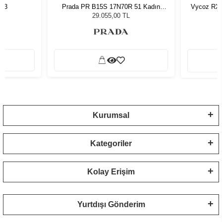
763
Prada PR B15S 17N70R 51 Kadın
Vycoz RX 
Güneş Gözlüğü
29.055,00 TL
Kurumsal
Kategoriler
Kolay Erişim
Yurtdışı Gönderim