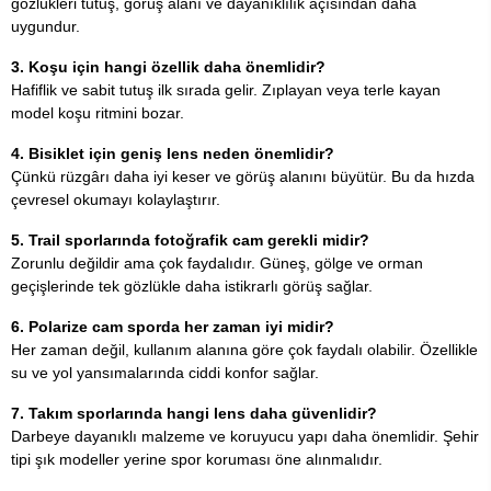
gözlükleri tutuş, görüş alanı ve dayanıklılık açısından daha
uygundur.
3. Koşu için hangi özellik daha önemlidir?
Hafiflik ve sabit tutuş ilk sırada gelir. Zıplayan veya terle kayan
model koşu ritmini bozar.
4. Bisiklet için geniş lens neden önemlidir?
Çünkü rüzgârı daha iyi keser ve görüş alanını büyütür. Bu da hızda
çevresel okumayı kolaylaştırır.
5. Trail sporlarında fotoğrafik cam gerekli midir?
Zorunlu değildir ama çok faydalıdır. Güneş, gölge ve orman
geçişlerinde tek gözlükle daha istikrarlı görüş sağlar.
6. Polarize cam sporda her zaman iyi midir?
Her zaman değil, kullanım alanına göre çok faydalı olabilir. Özellikle
su ve yol yansımalarında ciddi konfor sağlar.
7. Takım sporlarında hangi lens daha güvenlidir?
Darbeye dayanıklı malzeme ve koruyucu yapı daha önemlidir. Şehir
tipi şık modeller yerine spor koruması öne alınmalıdır.