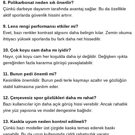
8. Polikarbonat neden sık önerilir?
Çünkü darbeye dayanım tarafında avantaj sağlar. Bu da özellikle
aktif sporlarda güvenlik hissini artırır.
9. Lens rengi performansı etkiler mi?
Evet, bazı renkler kontrast algısını daha belirgin kılar. Zemin okuma
ihtiyacı yüksek sporlarda bu fark daha net hissedilir.
10. Çok koyu cam daha mı iyidir?
Hayır, çok koyu cam her koşulda daha iyi değildir. Değişken ışıkta
gereğinden fazla kararma görüşü yavaşlatabilir.
11. Burun pedi önemli mi?
Kesinlikle önemlidir. Burun pedi terle kaymayı azaltır ve gözlüğün
stabil kalmasına yardım eder.
12. Çerçevesiz spor gözlükleri daha mı rahat?
Bazı kullanıcılar için daha açık görüş hissi verebilir. Ancak rahatlık
yine yüz yapısına ve model dengesine bağlıdır.
13. Kaskla uyum neden kontrol edilmeli?
Çünkü bazı modeller üst çizgide kaska temas ederek baskı
yapabilir. Bu da uzun kullanımda ciddi rahatsızlık yaratır.