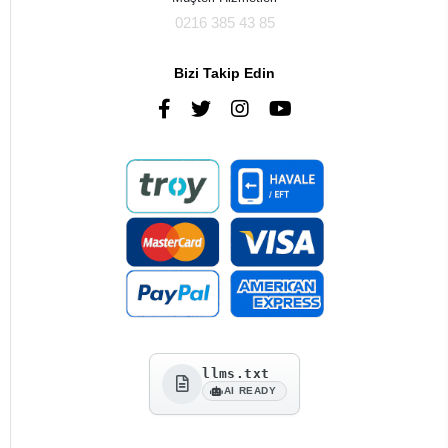
0216 385 43 85
Bizi Takip Edin
llms.txt
AI READY