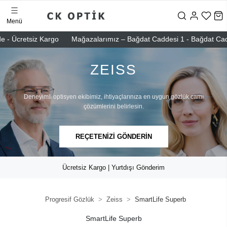
Menü
e - Ücretsiz Kargo
Mağazalarımız – Bağdat Caddesi 1 - Bağdat Caddes
ZEISS
Deneyimli optisyen ekibimiz, ihtiyaçlarınıza en uygun gözlük camı
çözümlerini belirlesin.
REÇETENİZİ GÖNDERİN
Ücretsiz Kargo | Yurtdışı Gönderim
Progresif Gözlük
Zeiss
SmartLife Superb
SmartLife Superb