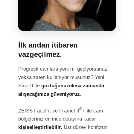
İlk andan itibaren
vazgeçilmez.
Progresif camlara yeni mi geçiyorsunuz,
yoksa zaten kullanıyor musunuz? Yeni
SmartLife
gözlüğünüze
kısa zamanda
alışacağınıza güveniyoruz
.
®
ZEISS FaceFit ve FrameFit
+ ile cam
bölgeleriniz en ince detayına kadar
kişiselleştirilebilir.
Üst düzey konforun