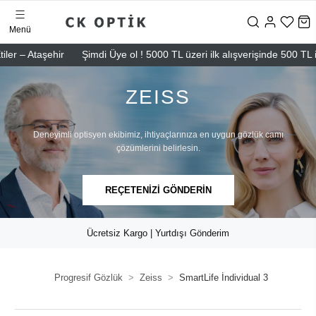
Menü
şehir
Şimdi Üye ol ! 5000 TL üzeri ilk alışverişinde 500 TL indirim
ZEISS
Deneyimli optisyen ekibimiz, ihtiyaçlarınıza en uygun gözlük camı
çözümlerini belirlesin.
REÇETENİZİ GÖNDERİN
Ücretsiz Kargo | Yurtdışı Gönderim
Progresif Gözlük
Zeiss
SmartLife İndividual 3