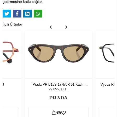
getirmesine katkı sağlar.
İlgili Ürünler
763
Prada PR B15S 17N70R 51 Kadın
Vycoz RX 
Güneş Gözlüğü
29.055,00 TL