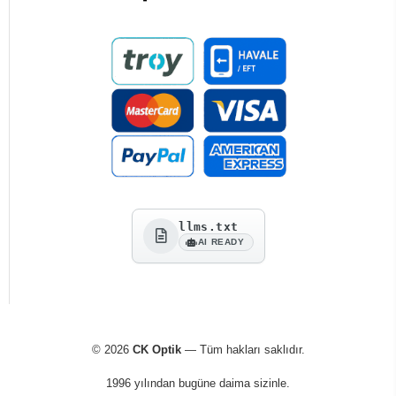
llms.txt
AI READY
© 2026
CK Optik
— Tüm hakları saklıdır.
1996 yılından bugüne daima sizinle.