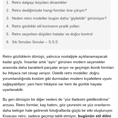
Retro dalgayı büyüten dinamikler
Retro dediğimizde hangi formlar öne çıkıyor?
Neden retro modeller bugün daha “giyilebilir” görünüyor?
Retro gözlükle stil kurmanın pratik yolları
Retro seçerken düşülen hatalar ve doğru kontrol
Sık Sorulan Sorular – S.S.S
Retro gözlüklerin dönüşü, yalnızca nostaljiyle açıklanamayacak
kadar güçlü. İnsanlar artık “aynı” görünen modern seçenekler
arasında daha karakterli parçalar arıyor ve geçmişin ikonik formları
bu ihtiyaca net cevap veriyor. Üstelik retro modeller, doğru
yorumlandığında kostüm gibi durmadan modern kıyafetlere uyum
sağlayabiliyor; yani hem hikâyesi var hem de günlük hayata
uyarlanabilir.
Bu geri dönüşün bir diğer nedeni de “yüz ifadesini şekillendirme”
arzusu. Retro formlar, kaş hattını, göz çevresini ve yüz oranlarını
daha belirgin hale getirerek fotoğraflarda güçlü bir etki oluşturuyor.
Kısacası retro, sadece geçmişi taklit etmiyor;
bugünün stil dilini