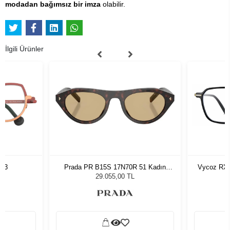
modadan bağımsız bir imza
olabilir.
İlgili Ürünler
763
Prada PR B15S 17N70R 51 Kadın
Vycoz RX 
Güneş Gözlüğü
29.055,00 TL