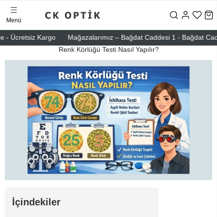
Menü
 - Ücretsiz Kargo
Mağazalarımız – Bağdat Caddesi 1 - Bağdat Caddesi
Renk Körlüğü Testi Nasıl Yapılır?
İçindekiler