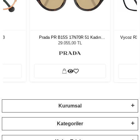
763
Prada PR B15S 17N70R 51 Kadın
Vycoz RX 
Güneş Gözlüğü
29.055,00 TL
Kurumsal
Kategoriler