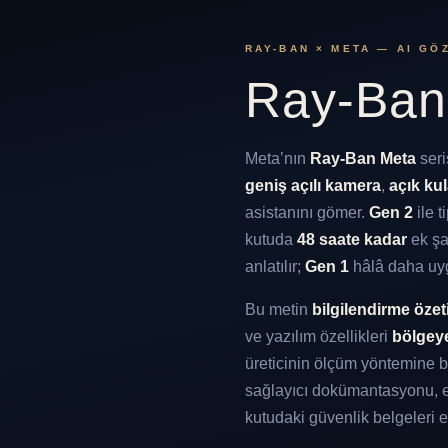
RAY-BAN × META — AI GÖ
Ray-Ban
Meta’nın
Ray-Ban Meta
seri
geniş açılı kamera
,
açık ku
asistanını gömer.
Gen 2
ile t
kutuda
48 saate kadar
ek şa
anlatılır;
Gen 1
hâlâ daha uygu
Bu metin
bilgilendirme özet
ve yazılım özellikleri
bölgey
üreticinin ölçüm yöntemine bağ
sağlayıcı dokümantasyonu, e
kutudaki güvenlik belgeleri e