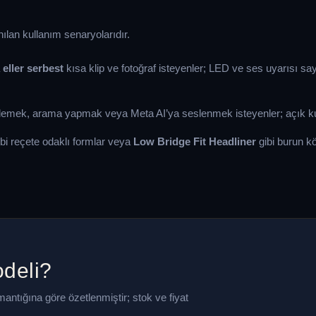
anılan kullanım senaryolarıdır.
a
eller serbest
kısa klip ve fotoğraf isteyenler; LED ve ses uyarısı sa
nlemek, arama yapmak veya Meta AI’ya seslenmek isteyenler; açık k
bi reçete odaklı formlar veya
Low Bridge Fit Headliner
gibi burun k
deli?
 mantığına göre özetlenmiştir; stok ve fiyat