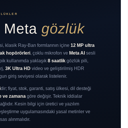
ZLÜKLER
 Meta
gözlük
si, klasik Ray-Ban formlarının içine
12 MP ultra
lak hopörörleri
, çoklu mikrofon ve
Meta AI
sesli
ipik kullanımda yaklaşık
8 saatlik
gözlük pili,
rj,
3K Ultra HD
video ve geliştirilmiş HDR
n giriş seviyesi olarak listelenir.
i
dir; fiyat, stok, garanti, satış ülkesi, dil desteği
e ve zamana
göre değişir. Teknik iddialar
lıdır. Kesin bilgi için üretici ve yazılım
şleştirme uygulamasındaki yasal metinler ve
sas alınmalıdır.