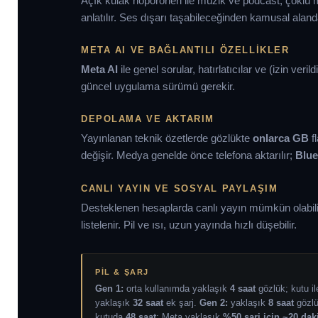
Açık kulak hopörörleri ile müzik ve podcast; çoklu m
anlatılır. Ses dışarı taşabileceğinden kamusal alan
META AI VE BAĞLANTILI ÖZELLIKLER
Meta AI
ile genel sorular, hatırlatıcılar ve (izin veril
güncel uygulama sürümü gerekir.
DEPOLAMA VE AKTARIM
Yayınlanan teknik özetlerde gözlükte
onlarca GB
f
değişir. Medya genelde önce telefona aktarılır;
Blue
CANLI YAYIN VE SOSYAL PAYLAŞIM
Desteklenen hesaplarda canlı yayın mümkün olabilir;
listelenir. Pil ve ısı, uzun yayında hızlı düşebilir.
PIL & ŞARJ
Gen 1:
orta kullanımda yaklaşık
4 saat
gözlük; kutu il
yaklaşık
32 saat
ek şarj.
Gen 2:
yaklaşık
8 saat
gözlü
kutuda
48 saat
; Meta yaklaşık
%50 şarj için ~20 dak