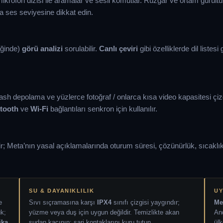
ikrofon dizisi ile aramalar ve sesli komutlar. Rüzgâr ve ortam gürültü
da ses seviyesine dikkat edin.
diğinde)
görü analizi
sorulabilir.
Canlı çeviri
gibi özelliklerde dil listes
lash depolama ve yüzlerce fotoğraf / onlarca kısa video kapasitesi ç
tooth
ve
Wi-Fi
bağlantıları senkron için kullanılır.
 Meta’nın yasal açıklamalarında oturum süresi, çözünürlük, sıcaklık 
SU & DAYANIKLILIK
U
e
Sıvı sıçramasına karşı
IPX4
sınıfı çizgisi yaygındır;
Me
k;
yüzme veya duş için uygun değildir. Temizlikte akan
And
ika
sudan kaçının; şarj kontaklarını kuru tutun.
ülk