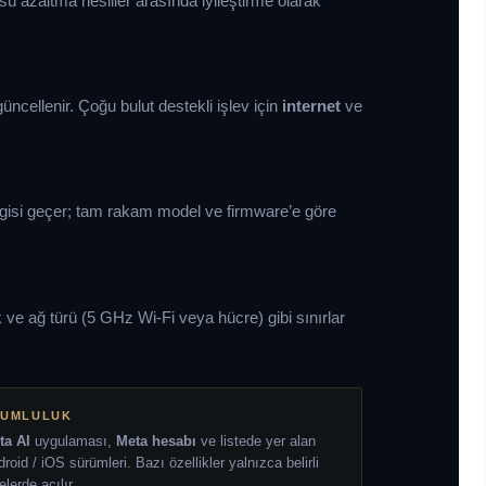
sü azaltma nesiller arasında iyileştirme olarak
i güncellenir. Çoğu bulut destekli işlev için
internet
ve
izgisi geçer; tam rakam model ve firmware’e göre
ve ağ türü (5 GHz Wi-Fi veya hücre) gibi sınırlar
YUMLULUK
ta AI
uygulaması,
Meta hesabı
ve listede yer alan
roid / iOS sürümleri. Bazı özellikler yalnızca belirli
elerde açılır.