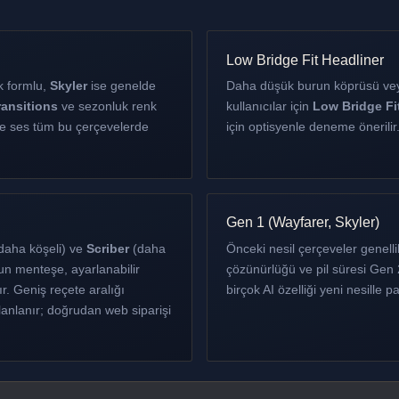
Low Bridge Fit Headliner
k formlu,
Skyler
ise genelde
Daha düşük burun köprüsü vey
ransitions
ve sezonluk renk
kullanıcılar için
Low Bridge Fi
ve ses tüm bu çerçevelerde
için optisyenle deneme önerilir
Gen 1 (Wayfarer, Skyler)
daha köşeli) ve
Scriber
(daha
Önceki nesil çerçeveler genell
un menteşe, ayarlanabilir
çözünürlüğü ve pil süresi Gen 2’
ır. Geniş reçete aralığı
birçok AI özelliği yeni nesille pa
anlanır; doğrudan web siparişi