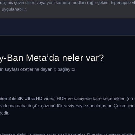
işmiş çeviri dilleri veya yeni kamera modları (ağır çekim, hiperlapse 
ı uygulanabilir.
y-Ban Meta’da neler var?
 sayfası özetlerine dayanır; bağlayıcı
Gen 2
ile
3K Ultra HD
video, HDR ve saniyede kare seçenekleri (örne
videoda daha düşük çözünürlük seviyesiyle sunulmuştur. Çekim içi
edir.