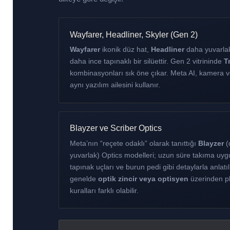
Wayfarer, Headliner, Skyler (Gen 2)
Wayfarer
ikonik düz hat,
Headliner
daha yuvarla
daha ince tapınaklı bir silüettir. Gen 2 vitrininde
T
kombinasyonları sık öne çıkar. Meta AI, kamera 
aynı yazılım ailesini kullanır.
Blayzer ve Scriber Optics
Meta’nın “reçete odaklı” olarak tanıttığı
Blayzer
(
yuvarlak) Optics modelleri; uzun süre takıma uyg
tapınak uçları ve burun pedi gibi detaylarla anlatıl
genelde
optik zincir veya optisyen
üzerinden pl
kuralları farklı olabilir.