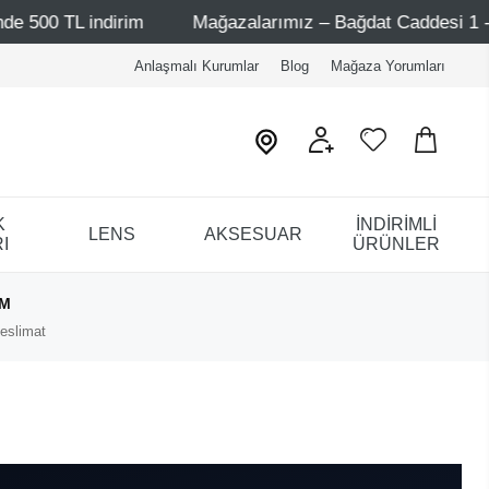
dirim
Mağazalarımız – Bağdat Caddesi 1 - Bağdat Caddes
Anlaşmalı Kurumlar
Blog
Mağaza Yorumları
K
İNDİRİMLİ
LENS
AKSESUAR
I
ÜRÜNLER
IM
eslimat