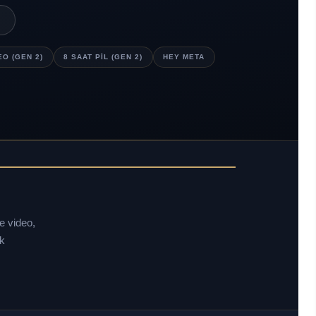
EO (GEN 2)
8 SAAT PIL (GEN 2)
HEY META
e video,
ik