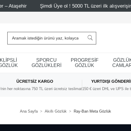
Şimdi Üye ol ! 5000 TL üzeri ilk alışverişinde 500 TL in
KLİPSLİ
SPORCU
PROGRESİF
GÖZLÜ
GÖZLÜK
GÖZLÜKLERİ
GÖZLÜK
CAMLAR
ÜCRETSIZ KARGO
YURTDIŞI GÖNDER
'nin her noktasına 750 TL üzeri ücretsiz teslimat
150 € üzeri DHL ve UPS ile t
Ana Sayfa
Akıllı Gözlük
Ray-Ban Meta Gözlük