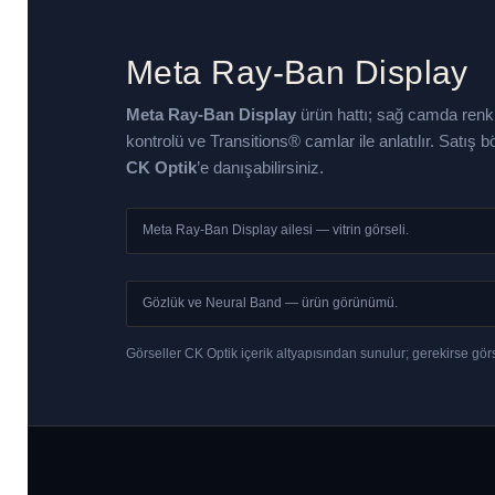
Meta Ray-Ban Display
Meta Ray-Ban Display
ürün hattı; sağ camda renkl
kontrolü ve Transitions® camlar ile anlatılır. Satış bö
CK Optik
’e danışabilirsiniz.
Meta Ray-Ban Display ailesi — vitrin görseli.
Gözlük ve Neural Band — ürün görünümü.
Görseller CK Optik içerik altyapısından sunulur; gerekirse görse