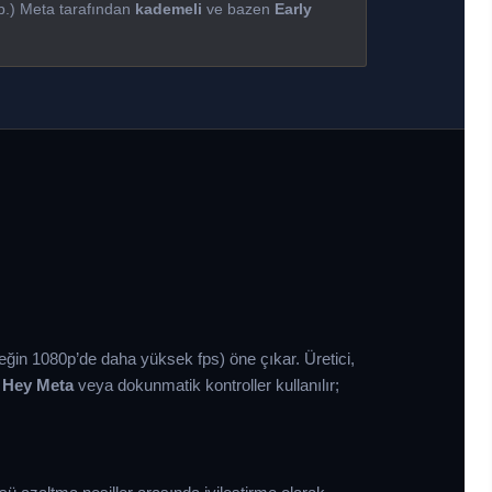
vb.) Meta tarafından
kademeli
ve bazen
Early
ğin 1080p’de daha yüksek fps) öne çıkar. Üretici,
n
Hey Meta
veya dokunmatik kontroller kullanılır;