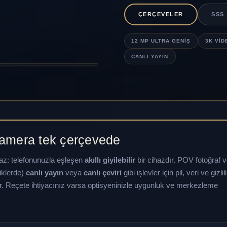
ÇERÇEVELER
SSS
12 MP ULTRA GENIŞ
3K VID
CANLI YAYIN
kamera tek çerçevede
z: telefonunuzla eşleşen
akıllı giyilebilir
bir cihazdır. POV fotoğraf v
iklerde)
canlı yayın
veya
canlı çeviri
gibi işlevler için pil, veri ve gizlil
r. Reçete ihtiyacınız varsa optisyeninizle uygunluk ve merkezleme