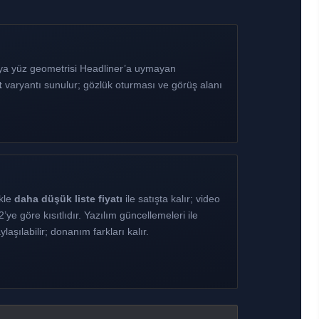
a yüz geometrisi Headliner’a uymayan
t
varyantı sunulur; gözlük oturması ve görüş alanı
.
ikle
daha düşük liste fiyatı
ile satışta kalır; video
ye göre kısıtlıdır. Yazılım güncellemeleri ile
ylaşılabilir; donanım farkları kalır.