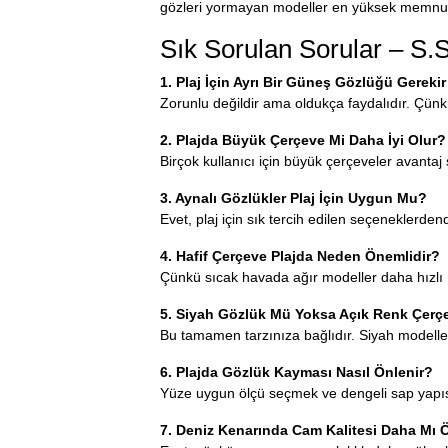
gözleri yormayan modeller en yüksek memnuni
Sık Sorulan Sorular – S.
1. Plaj İçin Ayrı Bir Güneş Gözlüğü Gereki
Zorunlu değildir ama oldukça faydalıdır. Çünkü
2. Plajda Büyük Çerçeve Mi Daha İyi Olur?
Birçok kullanıcı için büyük çerçeveler avantaj
3. Aynalı Gözlükler Plaj İçin Uygun Mu?
Evet, plaj için sık tercih edilen seçeneklerde
4. Hafif Çerçeve Plajda Neden Önemlidir?
Çünkü sıcak havada ağır modeller daha hızlı r
5. Siyah Gözlük Mü Yoksa Açık Renk Çerçe
Bu tamamen tarzınıza bağlıdır. Siyah modelle
6. Plajda Gözlük Kayması Nasıl Önlenir?
Yüze uygun ölçü seçmek ve dengeli sap yapısı
7. Deniz Kenarında Cam Kalitesi Daha Mı 