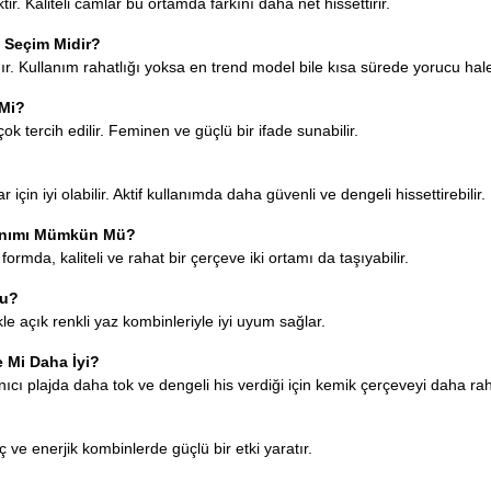
r. Kaliteli camlar bu ortamda farkını daha net hissettirir.
u Seçim Midir?
r. Kullanım rahatlığı yoksa en trend model bile kısa sürede yorucu hale 
 Mi?
e çok tercih edilir. Feminen ve güçlü bir ifade sunabilir.
lar için iyi olabilir. Aktif kullanımda daha güvenli ve dengeli hissettirebilir.
lanımı Mümkün Mü?
mda, kaliteli ve rahat bir çerçeve iki ortamı da taşıyabilir.
Mu?
le açık renkli yaz kombinleriyle iyi uyum sağlar.
 Mi Daha İyi?
anıcı plajda daha tok ve dengeli his verdiği için kemik çerçeveyi daha rah
genç ve enerjik kombinlerde güçlü bir etki yaratır.