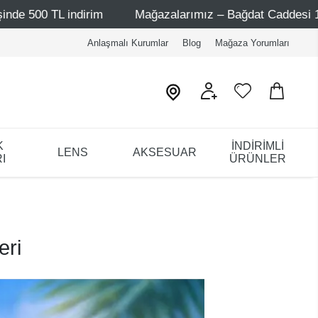
rim
Mağazalarımız – Bağdat Caddesi 1 - Bağdat Caddesi
Anlaşmalı Kurumlar
Blog
Mağaza Yorumları
K
İNDİRİMLİ
LENS
AKSESUAR
I
ÜRÜNLER
eri