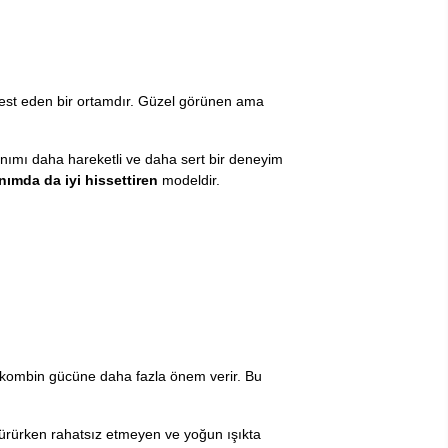
 test eden bir ortamdır. Güzel görünen ama
llanımı daha hareketli ve daha sert bir deneyim
anımda da iyi hissettiren
modeldir.
ise kombin gücüne daha fazla önem verir. Bu
 yürürken rahatsız etmeyen ve yoğun ışıkta