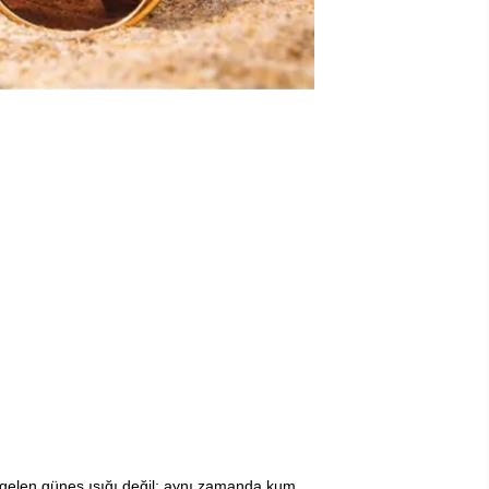
 gelen güneş ışığı değil; aynı zamanda kum,