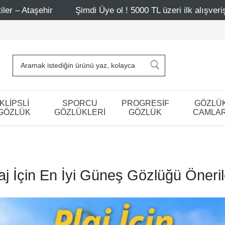
Şimdi Üye ol ! 5000 TL üzeri ilk alışverişinde 500 TL indi
KLİPSLİ
SPORCU
PROGRESİF
GÖZLÜ
GÖZLÜK
GÖZLÜKLERİ
GÖZLÜK
CAMLAR
aj İçin En İyi Güneş Gözlüğü Öneril