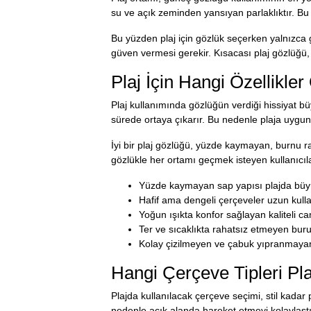
su ve açık zeminden yansıyan parlaklıktır. Bu
Bu yüzden plaj için gözlük seçerken yalnızca
güven vermesi gerekir. Kısacası plaj gözlüğü
Plaj İçin Hangi Özellikler
Plaj kullanımında gözlüğün verdiği hissiyat bü
sürede ortaya çıkarır. Bu nedenle plaja uygun m
İyi bir plaj gözlüğü, yüzde kaymayan, burnu r
gözlükle her ortamı geçmek isteyen kullanıcıl
Yüzde kaymayan sap yapısı plajda büyü
Hafif ama dengeli çerçeveler uzun kull
Yoğun ışıkta konfor sağlayan kaliteli cam
Ter ve sıcaklıkta rahatsız etmeyen buru
Kolay çizilmeyen ve çabuk yıpranmayan
Hangi Çerçeve Tipleri Pl
Plajda kullanılacak çerçeve seçimi, stil kadar 
nedenle açık alanda hareket etmeyi kolaylaştır