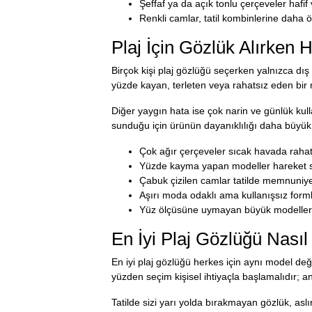
Şeffaf ya da açık tonlu çerçeveler hafi
Renkli camlar, tatil kombinlerine daha 
Plaj İçin Gözlük Alırken 
Birçok kişi plaj gözlüğü seçerken yalnızca dı
yüzde kayan, terleten veya rahatsız eden bir m
Diğer yaygın hata ise çok narin ve günlük kull
sunduğu için ürünün dayanıklılığı daha büyük
Çok ağır çerçeveler sıcak havada rahats
Yüzde kayma yapan modeller hareket sır
Çabuk çizilen camlar tatilde memnuniye
Aşırı moda odaklı ama kullanışsız forml
Yüz ölçüsüne uymayan büyük modeller es
En İyi Plaj Gözlüğü Nasıl 
En iyi plaj gözlüğü herkes için aynı model değ
yüzden seçim kişisel ihtiyaçla başlamalıdır; an
Tatilde sizi yarı yolda bırakmayan gözlük, asl