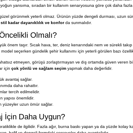
 yoğun yansıma, sıradan bir kullanım senaryosuna göre çok daha fazla d
 güzel görünmek yeterli olmaz. Ürünün yüzde dengeli durması, uzun sü
,
stil kadar dayanıklılık ve konfor
da sunmalıdır.
 Öncelikli Olmalı?
yük önem taşır. Sıcak hava, ter, deniz kenarındaki nem ve sürekli takıp 
odel seçerken gündelik şehir kullanımı için yeterli görülen bazı özellikle
ahatsız etmeyen, görüşü zorlaştırmayan ve dış ortamda güven veren bir y
ar için
çok yönlü ve sağlam seçim
yapmak daha değerlidir.
k avantaj sağlar.
anımda daha rahattır.
lar tercih edilmelidir.
n yapısı önemlidir.
 yüzeyler uzun ömür sağlar.
aj İçin Daha Uygun?
pratiklikle de ilgilidir. Fazla ağır, burna baskı yapan ya da yüzde kolay 
an, hafif ve dengeli formdaki çerçeveler daha avantajlıdır.