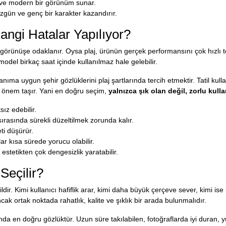
f ve modern bir görünüm sunar.
özgün ve genç bir karakter kazandırır.
Hangi Hatalar Yapılıyor?
ş görünüşe odaklanır. Oysa plaj, ürünün gerçek performansını çok hızlı
odel birkaç saat içinde kullanılmaz hale gelebilir.
anıma uygun şehir gözlüklerini plaj şartlarında tercih etmektir. Tatil ku
 önem taşır. Yani en doğru seçim,
yalnızca şık olan değil, zorlu kull
ız edebilir.
asında sürekli düzeltilmek zorunda kalır.
ti düşürür.
ar kısa sürede yorucu olabilir.
tetikten çok dengesizlik yaratabilir.
Seçilir?
ildir. Kimi kullanıcı hafiflik arar, kimi daha büyük çerçeve sever, kimi 
cak ortak noktada rahatlık, kalite ve şıklık bir arada bulunmalıdır.
ında en doğru gözlüktür. Uzun süre takılabilen, fotoğraflarda iyi duran,