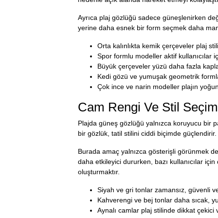
Ayrıca plaj gözlüğü sadece güneşlenirken değil
yerine daha esnek bir form seçmek daha mant
Orta kalınlıkta kemik çerçeveler plaj st
Spor formlu modeller aktif kullanıcılar i
Büyük çerçeveler yüzü daha fazla kapladığı
Kedi gözü ve yumuşak geometrik formlar
Çok ince ve narin modeller plajın yoğun
Cam Rengi Ve Stil Seçimi
Plajda güneş gözlüğü yalnızca koruyucu bir pa
bir gözlük, tatil stilini ciddi biçimde güçlendi
Burada amaç yalnızca gösterişli görünmek değil
daha etkileyici dururken, bazı kullanıcılar iç
oluşturmaktır.
Siyah ve gri tonlar zamansız, güvenli v
Kahverengi ve bej tonlar daha sıcak, yu
Aynalı camlar plaj stilinde dikkat çekici v