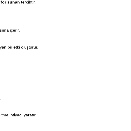
nfor sunan
tercihtir.
ıma içerir.
an bir etki oluşturur.
.
me ihtiyacı yaratır.