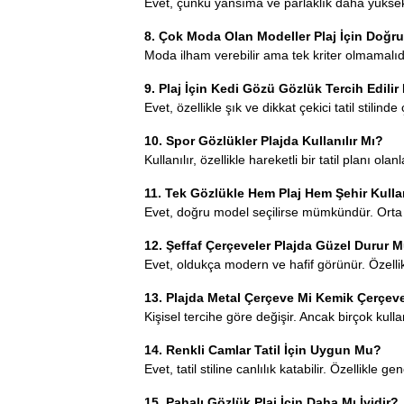
Evet, çünkü yansıma ve parlaklık daha yüksekti
8. Çok Moda Olan Modeller Plaj İçin Doğr
Moda ilham verebilir ama tek kriter olmamalıdı
9. Plaj İçin Kedi Gözü Gözlük Tercih Edilir
Evet, özellikle şık ve dikkat çekici tatil stilind
10. Spor Gözlükler Plajda Kullanılır Mı?
Kullanılır, özellikle hareketli bir tatil planı olan
11. Tek Gözlükle Hem Plaj Hem Şehir Kul
Evet, doğru model seçilirse mümkündür. Orta for
12. Şeffaf Çerçeveler Plajda Güzel Durur 
Evet, oldukça modern ve hafif görünür. Özellik
13. Plajda Metal Çerçeve Mi Kemik Çerçeve
Kişisel tercihe göre değişir. Ancak birçok kull
14. Renkli Camlar Tatil İçin Uygun Mu?
Evet, tatil stiline canlılık katabilir. Özellikle 
15. Pahalı Gözlük Plaj İçin Daha Mı İyidir?