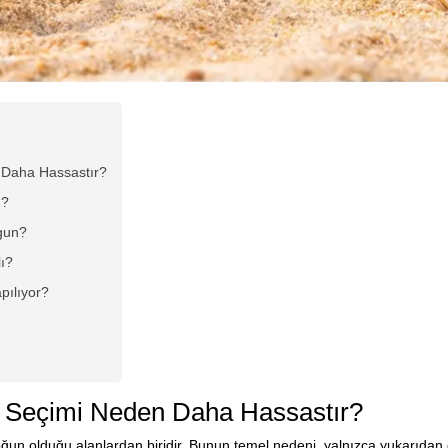
 Daha Hassastır?
ı?
ygun?
lı?
pılıyor?
k Seçimi Neden Daha Hassastır?
oğun olduğu alanlardan biridir. Bunun temel nedeni, yalnızca yukarıdan