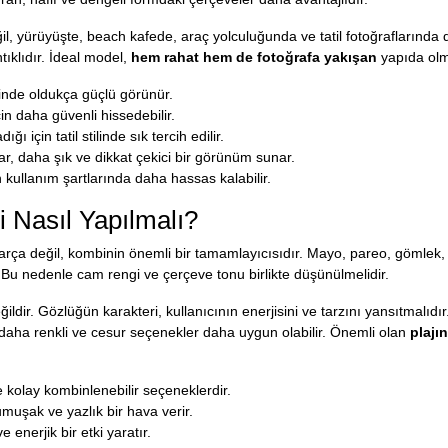
, yürüyüşte, beach kafede, araç yolculuğunda ve tatil fotoğraflarında da
ıklıdır. İdeal model,
hem rahat hem de fotoğrafa yakışan
yapıda olma
ilinde oldukça güçlü görünür.
çin daha güvenli hissedebilir.
 için tatil stilinde sık tercih edilir.
, daha şık ve dikkat çekici bir görünüm sunar.
 kullanım şartlarında daha hassas kalabilir.
 Nasıl Yapılmalı?
rça değil, kombinin önemli bir tamamlayıcısıdır. Mayo, pareo, gömlek, 
rir. Bu nedenle cam rengi ve çerçeve tonu birlikte düşünülmelidir.
dir. Gözlüğün karakteri, kullanıcının enerjisini ve tarzını yansıtmalıdı
in daha renkli ve cesur seçenekler daha uygun olabilir. Önemli olan
plajı
e kolay kombinlenebilir seçeneklerdir.
muşak ve yazlık bir hava verir.
e enerjik bir etki yaratır.