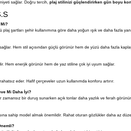
yeti sağlar. Doğru tercih,
plaj stilinizi güçlendirirken gün boyu ko
S.S
r Mi?
 plaj şartları şehir kullanımına göre daha yoğun ışık ve daha fazla yans
 sağlar. Hem stil açısından güçlü görünür hem de yüzü daha fazla kaplay
ndir. Hem enerjik görünür hem de yaz stiline çok iyi uyum sağlar.
ahatsız eder. Hafif çerçeveler uzun kullanımda konforu artırır.
ve Mi Daha İyi?
r zamansız bir duruş sunarken açık tonlar daha yazlık ve ferah görünür
na sahip model almak önemlidir. Rahat oturan gözlükler daha az düzelt
Önemli?