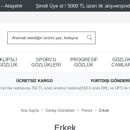
Şimdi Üye ol ! 5000 TL üzeri ilk alışverişinde 500 TL in
KLİPSLİ
SPORCU
PROGRESİF
GÖZLÜ
GÖZLÜK
GÖZLÜKLERİ
GÖZLÜK
CAMLAR
ÜCRETSIZ KARGO
YURTDIŞI GÖNDER
'nin her noktasına 750 TL üzeri ücretsiz teslimat
150 € üzeri DHL ve UPS ile t
Ana Sayfa
Güneş Gözlükleri
Persol
Erkek
Erkek