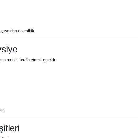
açısından önemlidir.
vsiye
un modeli tercih etmek gerekir.
ar.
tleri