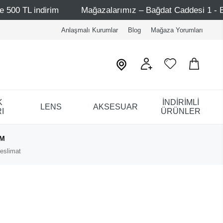
dirim
Mağazalarımız – Bağdat Caddesi 1 - Bağdat Caddes
Anlaşmalı Kurumlar
Blog
Mağaza Yorumları
K
İNDİRİMLİ
LENS
AKSESUAR
I
ÜRÜNLER
IM
eslimat