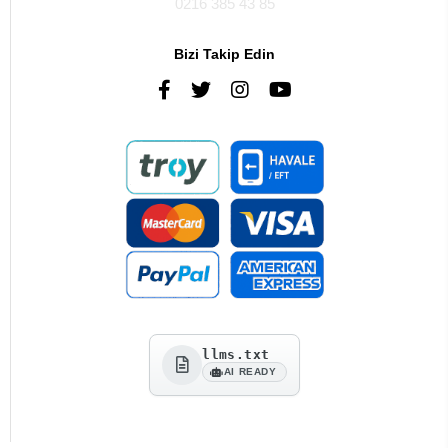
0216 385 43 85
Bizi Takip Edin
llms.txt
AI READY