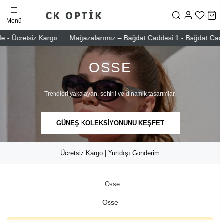
Menü
e - Ücretsiz Kargo
Mağazalarımız – Bağdat Caddesi 1 - Bağdat Caddes
OSSE
Trendleri yakalayan, şehirli ve dinamik tasarımlar.
GÜNEŞ KOLEKSİYONUNU KEŞFET
Ücretsiz Kargo | Yurtdışı Gönderim
Osse
Osse