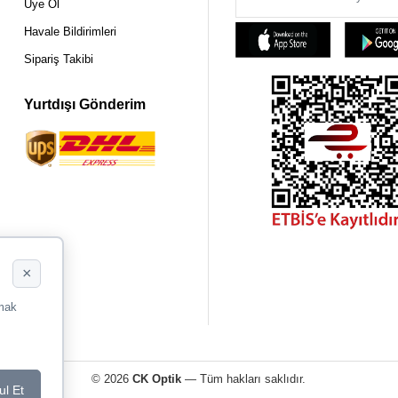
Üye Ol
Havale Bildirimleri
Sipariş Takibi
Yurtdışı Gönderim
×
rmak
© 2026
CK Optik
— Tüm hakları saklıdır.
ul Et