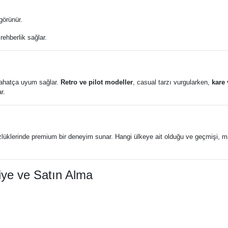
görünür.
ehberlik sağlar.
rahatça uyum sağlar.
Retro ve pilot modeller
, casual tarzı vurgularken,
kare 
r.
gözlüklerinde premium bir deneyim sunar. Hangi ülkeye ait olduğu ve geçmişi,
ye ve Satın Alma