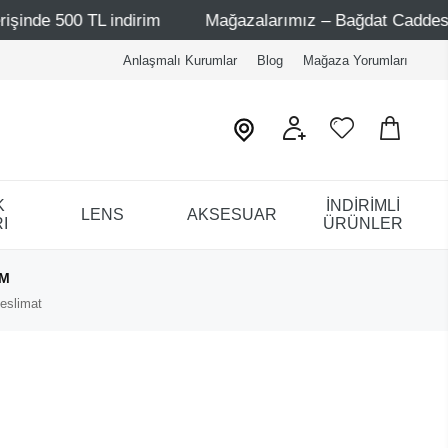
 500 TL indirim
Mağazalarımız – Bağdat Caddesi 1 - Bağd
Anlaşmalı Kurumlar
Blog
Mağaza Yorumları
K
İNDİRİMLİ
LENS
AKSESUAR
I
ÜRÜNLER
IM
eslimat