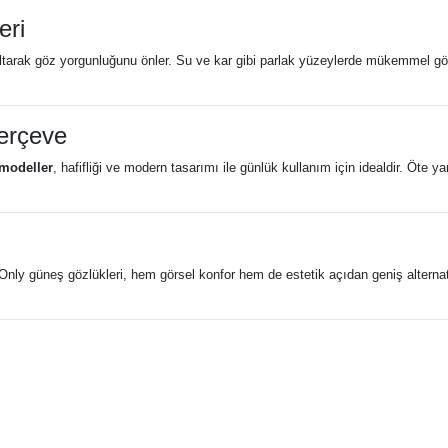
eri
zaltarak göz yorgunluğunu önler. Su ve kar gibi parlak yüzeylerde mükemmel g
erçeve
modeller
, hafifliği ve modern tasarımı ile günlük kullanım için idealdir. Öte 
nly güneş gözlükleri, hem görsel konfor hem de estetik açıdan geniş alternatif