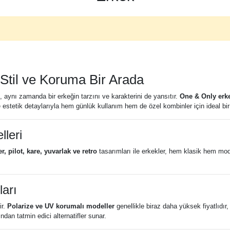
Stil ve Koruma Bir Arada
aynı zamanda bir erkeğin tarzını ve karakterini de yansıtır.
One & Only erk
 ve estetik detaylarıyla hem günlük kullanım hem de özel kombinler için ideal bir
leri
r, pilot, kare, yuvarlak ve retro
tasarımları ile erkekler, hem klasik hem mode
arı
ir.
Polarize ve UV korumalı modeller
genellikle biraz daha yüksek fiyatlıdı
dan tatmin edici alternatifler sunar.