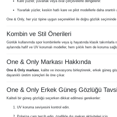
Kare yüzler, yuvarlak veya oval çerçevelerle dengelenir.
Yuvarlak yüzler, keskin hatlı kare ve pilot modellerle daha orantılı 
One & Only, her yüz tipine uygun seçenekleri ile doğru gözlük seçiminde r
Kombin ve Stil Önerileri
Günlük kullanımda spor kombinlerle veya iş hayatında klasik takımlarla 
aylarında hafif ve UV korumalı modeller, hem şıklık hem de koruma sağla
One & Only Markası Hakkında
One & Only markası
, kalite ve inovasyonu birleştirerek, erkek güneş 
dayanıklı üretim süreçleri ile öne çıkar.
One & Only Erkek Güneş Gözlüğü Tavsi
Kaliteli bir güneş gözlüğü seçerken dikkat edilmesi gerekenler:
UV koruma seviyesini kontrol edin.
Polarize cam tercih edin, özellikle dış mekan aktiviteleri için.