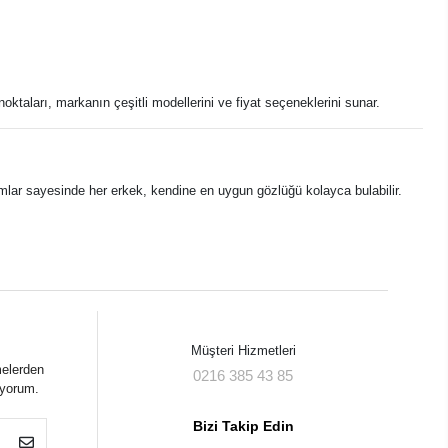
oktaları, markanın çeşitli modellerini ve fiyat seçeneklerini sunar.
rımlar sayesinde her erkek, kendine en uygun gözlüğü kolayca bulabilir.
Müşteri Hizmetleri
melerden
0216 385 43 85
iyorum.
Bizi Takip Edin