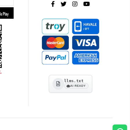
llms.txt
AI READY