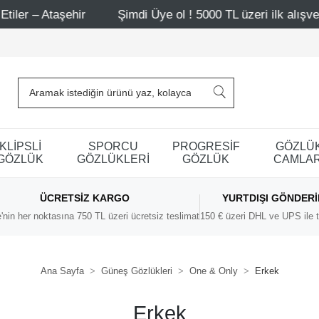
 Ataşehir
Şimdi Üye ol ! 5000 TL üzeri ilk alışverişinde
KLİPSLİ
SPORCU
PROGRESİF
GÖZLÜ
GÖZLÜK
GÖZLÜKLERİ
GÖZLÜK
CAMLAR
ÜCRETSIZ KARGO
YURTDIŞI GÖNDER
'nin her noktasına 750 TL üzeri ücretsiz teslimat
150 € üzeri DHL ve UPS ile t
Ana Sayfa
Güneş Gözlükleri
One & Only
Erkek
Erkek