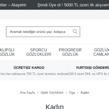
aşehir
Şimdi Üye ol ! 5000 TL üzeri ilk alışverişinde 50
KLİPSLİ
SPORCU
PROGRESİF
GÖZLÜ
GÖZLÜK
GÖZLÜKLERİ
GÖZLÜK
CAMLAR
ÜCRETSIZ KARGO
YURTDIŞI GÖNDER
'nin her noktasına 750 TL üzeri ücretsiz teslimat
150 € üzeri DHL ve UPS ile t
Ana Sayfa
Optik Gözlükleri
Oga
Kadın
Kadın