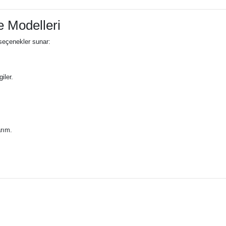
 Modelleri
n seçenekler sunar:
iler.
arım.