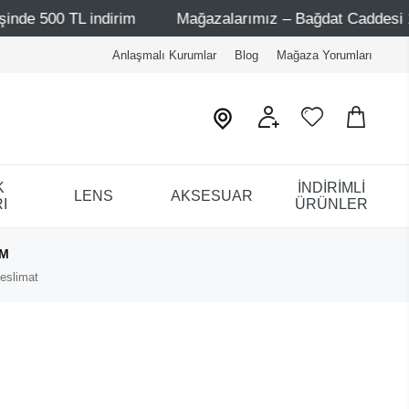
0 TL indirim
Mağazalarımız – Bağdat Caddesi 1 - Bağdat
Anlaşmalı Kurumlar
Blog
Mağaza Yorumları
K
İNDİRİMLİ
LENS
AKSESUAR
I
ÜRÜNLER
IM
eslimat