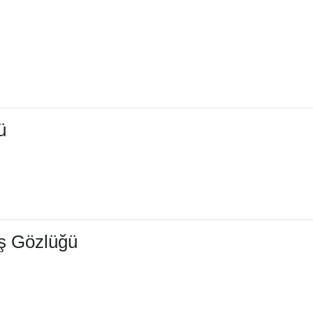
ü
eş Gözlüğü