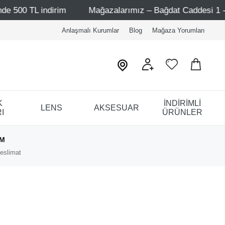
ndirim
Mağazalarımız – Bağdat Caddesi 1 - Bağdat Cadde
Anlaşmalı Kurumlar
Blog
Mağaza Yorumları
K
İNDİRİMLİ
LENS
AKSESUAR
I
ÜRÜNLER
IM
eslimat