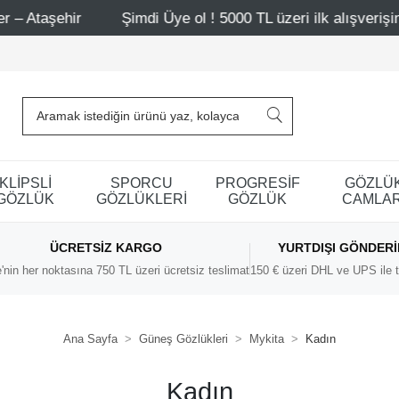
Şimdi Üye ol ! 5000 TL üzeri ilk alışverişinde 500 TL i
KLİPSLİ
SPORCU
PROGRESİF
GÖZLÜ
GÖZLÜK
GÖZLÜKLERİ
GÖZLÜK
CAMLAR
ÜCRETSIZ KARGO
YURTDIŞI GÖNDER
'nin her noktasına 750 TL üzeri ücretsiz teslimat
150 € üzeri DHL ve UPS ile t
Ana Sayfa
Güneş Gözlükleri
Mykita
Kadın
Kadın