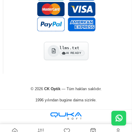
llms.txt
AI READY
© 2026
CK Optik
— Tüm hakları saklıdır.
1996 yılından bugüne daima sizinle.