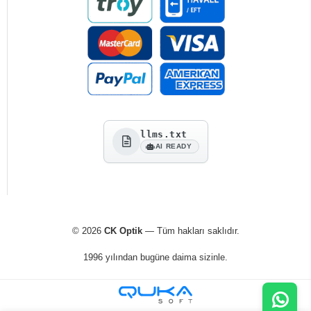
llms.txt
AI READY
© 2026
CK Optik
— Tüm hakları saklıdır.
1996 yılından bugüne daima sizinle.