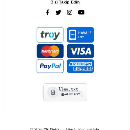
Bizi Takip Edin
llms.txt
AI READY
© 2026
CK Optik
— Tüm hakları saklıdır.