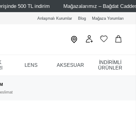
 500 TL indirim
Mağazalarımız – Bağdat Caddesi 1 - Bağd
Anlaşmalı Kurumlar
Blog
Mağaza Yorumları
K
İNDİRİMLİ
LENS
AKSESUAR
I
ÜRÜNLER
IM
eslimat