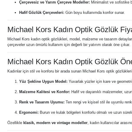
Çerçevesiz ve Yarım Çerçeve Modeller:
Minimalist ve sofistike 
Hafif Gözlük Çerçeveleri:
Gün boyu kullanımda konfor sunar.
Michael Kors Kadın Optik Gözlük Fiya
Michael Kors kadın optik gözlükleri, model, malzeme ve tasarım detayların
çerçeveler uzun ömürlü kullanım için değerli bir yatırım olarak öne çıkar.
Michael Kors Kadın Optik Gözlük Öner
Kadınlar için stil ve konforu bir arada sunan Michael Kors optik gözlükler
Yüz Şekline Uygun Model:
Yuvarlak yüzler için kare ve geometrik
Malzeme Kalitesi ve Konfor:
Hafif ve dayanıklı malzemeler, uzun 
Renk ve Tasarım Uyumu:
Ten rengi ve kişisel stil ile uyumlu renkl
Ergonomi:
Burun ve kulak bölgeleri konforlu olmalı ve uzun süreli
Özellikle
klasik, modern ve vintage modeller
, kadın kullanıcılar arasın