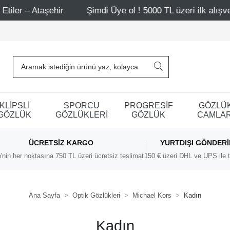
 Ataşehir
Şimdi Üye ol ! 5000 TL üzeri ilk alışverişinde
KLİPSLİ
SPORCU
PROGRESİF
GÖZLÜ
GÖZLÜK
GÖZLÜKLERİ
GÖZLÜK
CAMLAR
ÜCRETSIZ KARGO
YURTDIŞI GÖNDER
'nin her noktasına 750 TL üzeri ücretsiz teslimat
150 € üzeri DHL ve UPS ile t
Ana Sayfa
Optik Gözlükleri
Michael Kors
Kadın
Kadın