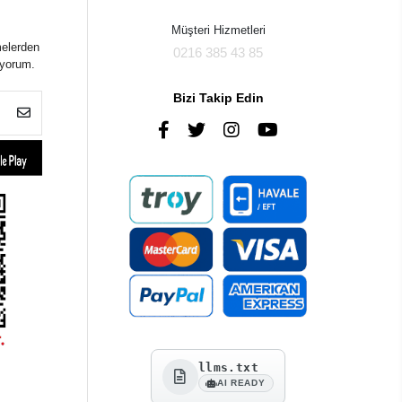
Müşteri Hizmetleri
melerden
0216 385 43 85
iyorum.
Bizi Takip Edin
llms.txt
AI READY