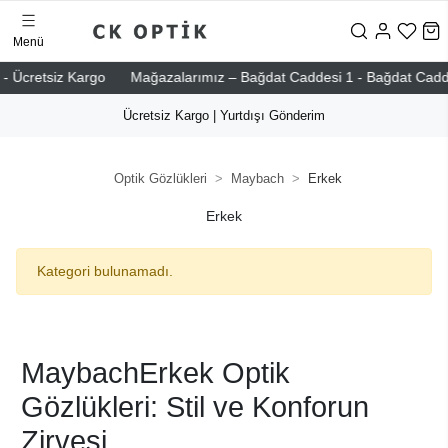
Menü
- Ücretsiz Kargo
Mağazalarımız – Bağdat Caddesi 1 - Bağdat Caddesi 
Ücretsiz Kargo | Yurtdışı Gönderim
Optik Gözlükleri
Maybach
Erkek
Erkek
Kategori bulunamadı.
MaybachErkek Optik
Gözlükleri: Stil ve Konforun
Zirvesi