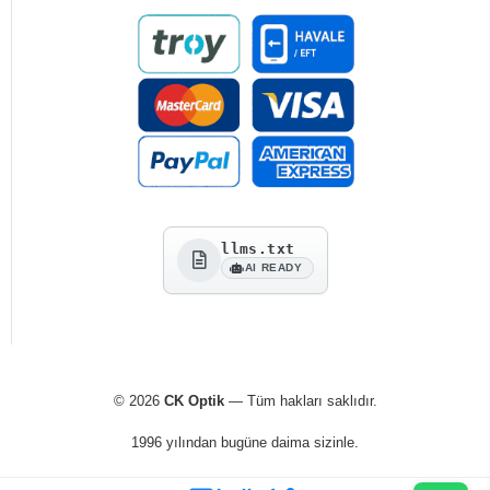
llms.txt
AI READY
© 2026
CK Optik
— Tüm hakları saklıdır.
1996 yılından bugüne daima sizinle.