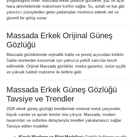
yorgunluğunu önler. Massada erkek polarize gözlükler, yaz ve açık
hava aktivitelerinde maksimum konfor sağlar. Su, asfalt ve kar gibi
yansıtıcı yüzeylerden gelen parlamaları minimize ederek net ve
güvenli bir görüş sunar.
Massada Erkek Orijinal Güneş
Gözlüğü
Massada gözlüklerinde orijinallik kalite ve prestij açısından kritiktir.
Sahte ürünlerden korunmak için yalnızca yetkili satıcılar tercih
edilmelidir. Orijinal Massada gözlükler, marka garantisi, üstün işçilik
ve yüksek kaliteli malzeme ile birlikte gelir.
Massada Erkek Güneş Gözlüğü
Tavsiye ve Trendler
2026 erkek güneş gözlüğü trendlerinde minimal metal çerçeveler,
büyük camlar ve aynalı lensler öne çıkıyor. Massada, modern
tasarımları ve sofistike detaylarıyla trendleri yakalamanızı sağlar.
Tavsiye edilen modeller:
Klasik Wayfarer ve Pilot Modelleri:
Günlük kullanım ve ofis