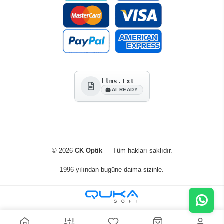
llms.txt
AI READY
© 2026
CK Optik
— Tüm hakları saklıdır.
1996 yılından bugüne daima sizinle.