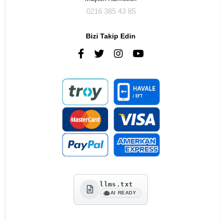
0216 385 43 85
Bizi Takip Edin
llms.txt
AI READY