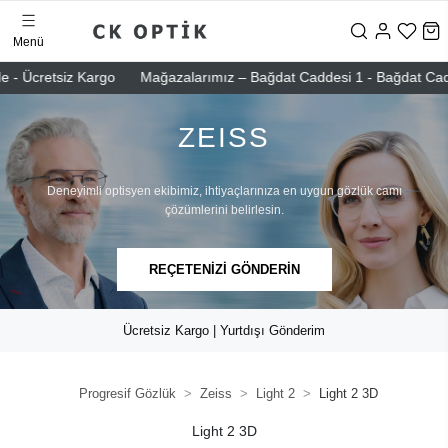
Menü
e - Ücretsiz Kargo
Mağazalarımız – Bağdat Caddesi 1 - Bağdat Caddes
ZEISS
Deneyimli optisyen ekibimiz, ihtiyaçlarınıza en uygun gözlük camı
çözümlerini belirlesin.
REÇETENİZİ GÖNDERİN
Ücretsiz Kargo | Yurtdışı Gönderim
Progresif Gözlük
Zeiss
Light 2
Light 2 3D
Light 2 3D