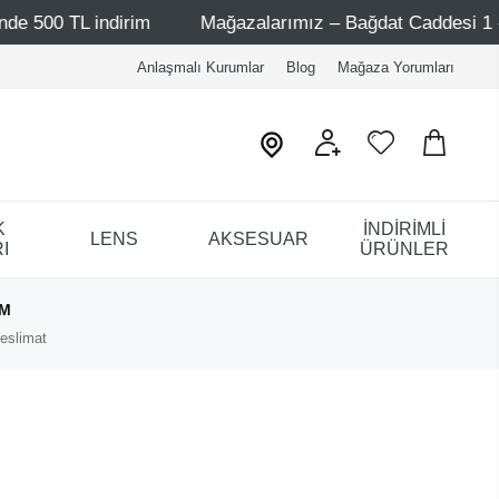
indirim
Mağazalarımız – Bağdat Caddesi 1 - Bağdat Cadd
Anlaşmalı Kurumlar
Blog
Mağaza Yorumları
K
İNDİRİMLİ
LENS
AKSESUAR
I
ÜRÜNLER
IM
eslimat