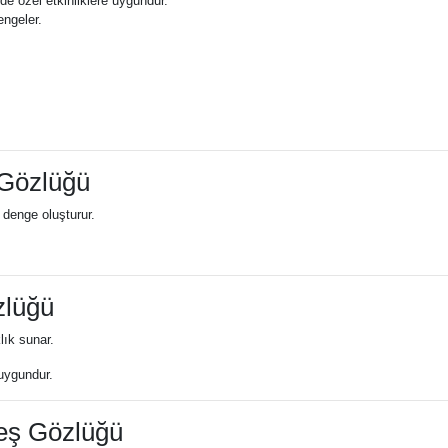
 özel etkinliklere uygundur.
engeler.
 Gözlüğü
 denge oluşturur.
zlüğü
lık sunar.
 uygundur.
eş Gözlüğü