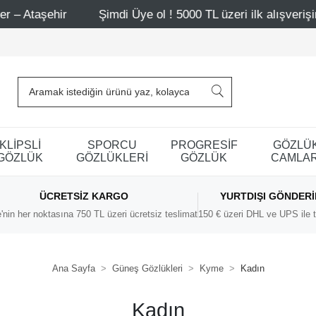
ir
Şimdi Üye ol ! 5000 TL üzeri ilk alışverişinde 500 TL 
KLİPSLİ
SPORCU
PROGRESİF
GÖZLÜ
GÖZLÜK
GÖZLÜKLERİ
GÖZLÜK
CAMLAR
ÜCRETSIZ KARGO
YURTDIŞI GÖNDER
'nin her noktasına 750 TL üzeri ücretsiz teslimat
150 € üzeri DHL ve UPS ile t
Ana Sayfa
Güneş Gözlükleri
Kyme
Kadın
Kadın