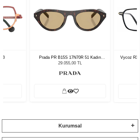
763
Prada PR B15S 17N70R 51 Kadın
Vycoz RX 
Güneş Gözlüğü
29.055,00 TL
Kurumsal