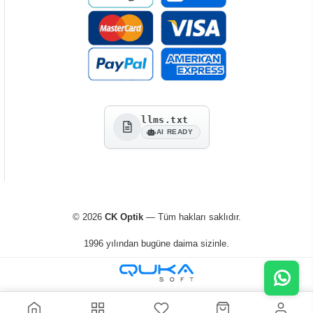
llms.txt
AI READY
© 2026
CK Optik
— Tüm hakları saklıdır.
1996 yılından bugüne daima sizinle.