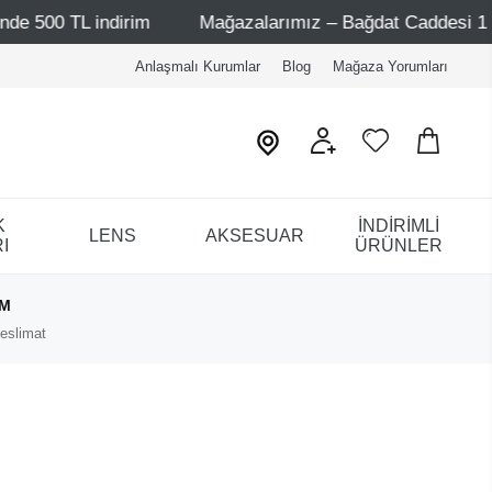
indirim
Mağazalarımız – Bağdat Caddesi 1 - Bağdat Cadd
Anlaşmalı Kurumlar
Blog
Mağaza Yorumları
K
İNDİRİMLİ
LENS
AKSESUAR
I
ÜRÜNLER
IM
eslimat