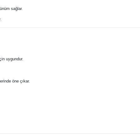
rünüm sağlar.
.
çin uygundur.
erinde öne çıkar.