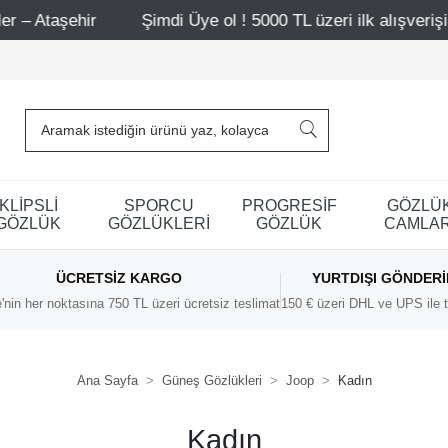
r
Şimdi Üye ol ! 5000 TL üzeri ilk alışverişinde 500 TL 
KLİPSLİ
SPORCU
PROGRESİF
GÖZLÜ
GÖZLÜK
GÖZLÜKLERİ
GÖZLÜK
CAMLAR
ÜCRETSIZ KARGO
YURTDIŞI GÖNDER
'nin her noktasına 750 TL üzeri ücretsiz teslimat
150 € üzeri DHL ve UPS ile t
Ana Sayfa
Güneş Gözlükleri
Joop
Kadın
Kadın