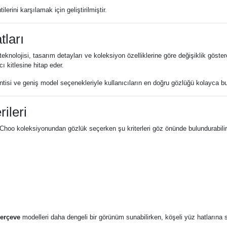
rini karşılamak için geliştirilmiştir.
ları
teknolojisi, tasarım detayları ve koleksiyon özelliklerine göre değişiklik göst
ı kitlesine hitap eder.
ntisi ve geniş model seçenekleriyle kullanıcıların en doğru gözlüğü kolayca b
ileri
hoo koleksiyonundan gözlük seçerken şu kriterleri göz önünde bulundurabilir
çerçeve
modelleri daha dengeli bir görünüm sunabilirken, köşeli yüz hatlarına s