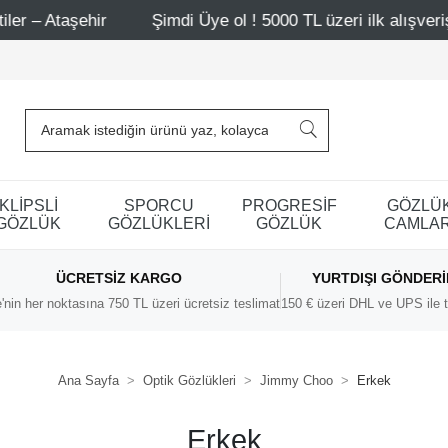
şehir
Şimdi Üye ol ! 5000 TL üzeri ilk alışverişinde 500
KLİPSLİ
SPORCU
PROGRESİF
GÖZLÜ
GÖZLÜK
GÖZLÜKLERİ
GÖZLÜK
CAMLAR
ÜCRETSIZ KARGO
YURTDIŞI GÖNDER
'nin her noktasına 750 TL üzeri ücretsiz teslimat
150 € üzeri DHL ve UPS ile t
Ana Sayfa
Optik Gözlükleri
Jimmy Choo
Erkek
Erkek