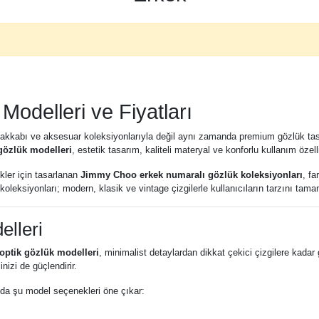
odelleri ve Fiyatları
bı ve aksesuar koleksiyonlarıyla değil aynı zamanda premium gözlük tasarımla
gözlük modelleri
, estetik tasarım, kaliteli materyal ve konforlu kullanım özellik
ler için tasarlanan
Jimmy Choo erkek numaralı gözlük koleksiyonları
, fa
koleksiyonları; modern, klasik ve vintage çizgilerle kullanıcıların tarzını tam
lleri
ptik gözlük modelleri
, minimalist detaylardan dikkat çekici çizgilere kada
nizi de güçlendirir.
da şu model seçenekleri öne çıkar: