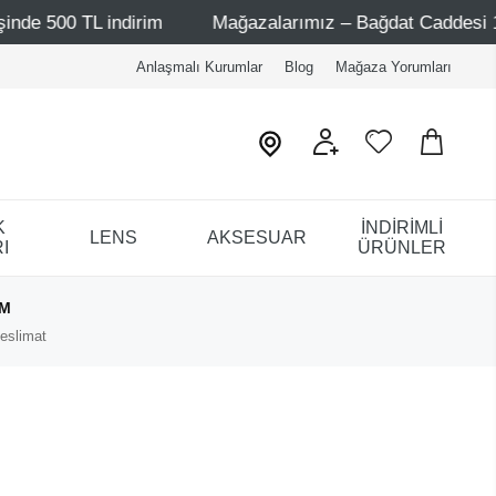
 TL indirim
Mağazalarımız – Bağdat Caddesi 1 - Bağdat 
Anlaşmalı Kurumlar
Blog
Mağaza Yorumları
K
İNDİRİMLİ
LENS
AKSESUAR
I
ÜRÜNLER
IM
eslimat