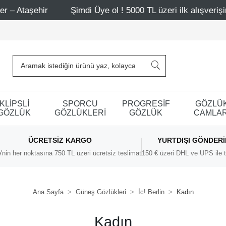
r
Şimdi Üye ol ! 5000 TL üzeri ilk alışverişinde 500 TL 
KLİPSLİ
SPORCU
PROGRESİF
GÖZLÜ
GÖZLÜK
GÖZLÜKLERİ
GÖZLÜK
CAMLAR
ÜCRETSIZ KARGO
YURTDIŞI GÖNDER
'nin her noktasına 750 TL üzeri ücretsiz teslimat
150 € üzeri DHL ve UPS ile t
Ana Sayfa
Güneş Gözlükleri
İc! Berlin
Kadın
Kadın