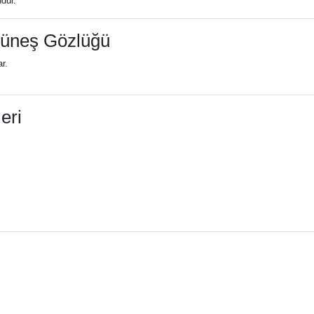
dur.
Güneş Gözlüğü
r.
eri