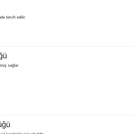
e tercih edilir.
ğü
örüş sağlar.
üğü