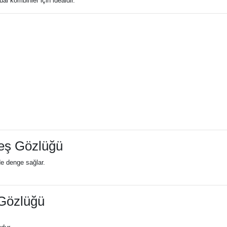
l kombinler için idealdir.
neş Gözlüğü
de denge sağlar.
 Gözlüğü