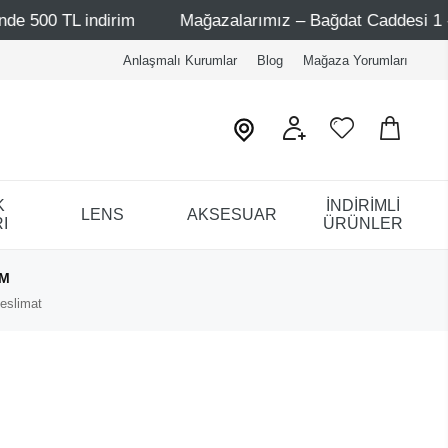
indirim
Mağazalarımız – Bağdat Caddesi 1 - Bağdat Cadd
Anlaşmalı Kurumlar
Blog
Mağaza Yorumları
K
İNDİRİMLİ
LENS
AKSESUAR
I
ÜRÜNLER
IM
eslimat