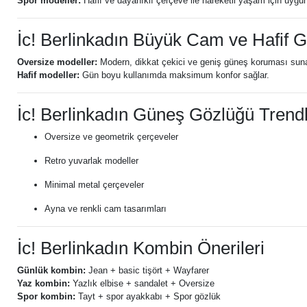
Spor modeller:
Hafif ve dayanıklı çerçeve ile hareketli yaşam için uygun
İc! Berlinkadın Büyük Cam ve Hafif 
Oversize modeller:
Modern, dikkat çekici ve geniş güneş koruması suna
Hafif modeller:
Gün boyu kullanımda maksimum konfor sağlar.
İc! Berlinkadın Güneş Gözlüğü Trendl
Oversize ve geometrik çerçeveler
Retro yuvarlak modeller
Minimal metal çerçeveler
Ayna ve renkli cam tasarımları
İc! Berlinkadın Kombin Önerileri
Günlük kombin:
Jean + basic tişört + Wayfarer
Yaz kombin:
Yazlık elbise + sandalet + Oversize
Spor kombin:
Tayt + spor ayakkabı + Spor gözlük