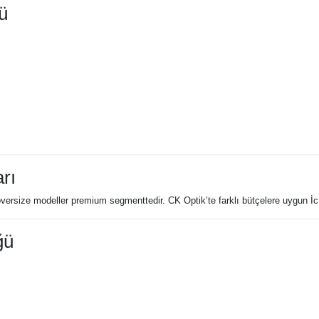
ü
rı
 oversize modeller premium segmenttedir. CK Optik’te farklı bütçelere uygun İc!
ğü