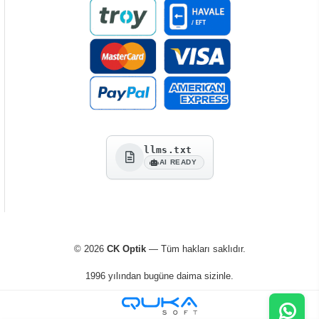
llms.txt
AI READY
© 2026
CK Optik
— Tüm hakları saklıdır.
1996 yılından bugüne daima sizinle.