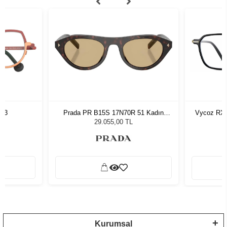
763
Prada PR B15S 17N70R 51 Kadın
Vycoz RX 
Güneş Gözlüğü
29.055,00 TL
Kurumsal