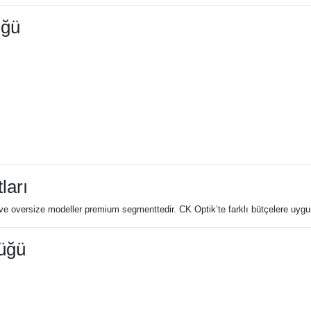
üğü
ları
ı ve oversize modeller premium segmenttedir. CK Optik’te farklı bütçelere uy
üğü