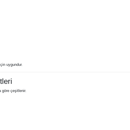
için uygundur.
leri
göre çeşitlenir.