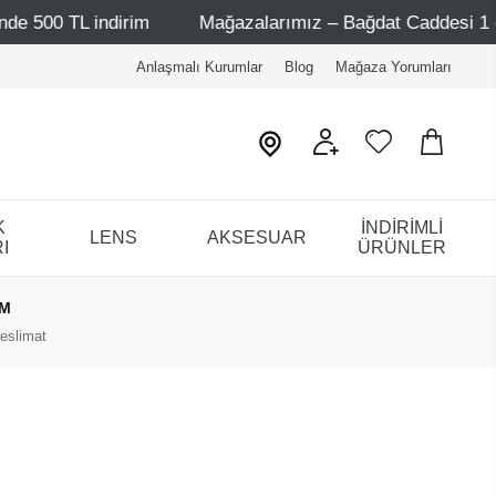
ndirim
Mağazalarımız – Bağdat Caddesi 1 - Bağdat Cadde
Anlaşmalı Kurumlar
Blog
Mağaza Yorumları
K
İNDİRİMLİ
LENS
AKSESUAR
I
ÜRÜNLER
IM
eslimat