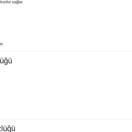
 konfor sağlar.
ar.
lüğü
lüğü