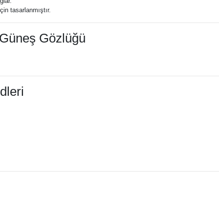
lar.
in tasarlanmıştır.
 Güneş Gözlüğü
leri