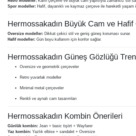
Retro modeller:
Kalın çerçeve ve büyük cam yapısıyla zamansız stil sağ
Spor modeller:
Hafif, dayanıklı ve kaymaz çerçeve ile hareketli yaşam iç
Hermossakadın Büyük Cam ve Hafif
Oversize modeller:
Dikkat çekici stil ve geniş güneş koruması sunar.
Hafif modeller:
Gün boyu kullanım için konfor sağlar.
Hermossakadın Güneş Gözlüğü Trend
Oversize ve geometrik çerçeveler
Retro yuvarlak modeller
Minimal metal çerçeveler
Renkli ve aynalı cam tasarımları
Hermossakadın Kombin Önerileri
Günlük kombin:
Jean + basic tişört + Wayfarer
Yaz kombin:
Yazlık elbise + sandalet + Oversize