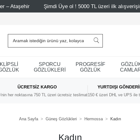
r
Şimdi Üye ol ! 5000 TL üzeri ilk alışverişinde 500 TL i
KLİPSLİ
SPORCU
PROGRESİF
GÖZLÜ
GÖZLÜK
GÖZLÜKLERİ
GÖZLÜK
CAMLAR
ÜCRETSIZ KARGO
YURTDIŞI GÖNDER
'nin her noktasına 750 TL üzeri ücretsiz teslimat
150 € üzeri DHL ve UPS ile t
Ana Sayfa
Güneş Gözlükleri
Hermossa
Kadın
Kadın