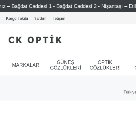
addesi 1 - Bağdat Caddesi 2 - Nişantaşı – Etiler – Ataşehi
Kargo Takibi
Yardım
İletişim
GÜNEŞ
OPTİK
MARKALAR
GÖZLÜKLERİ
GÖZLÜKLERİ
Türkiye