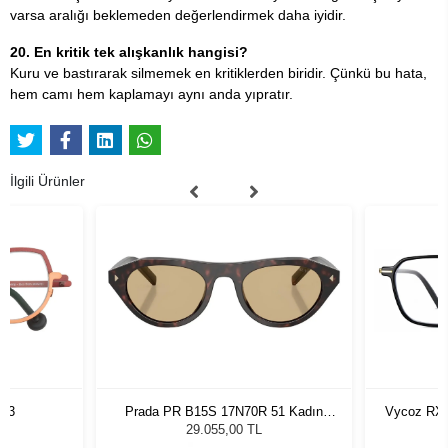
varsa aralığı beklemeden değerlendirmek daha iyidir.
20. En kritik tek alışkanlık hangisi?
Kuru ve bastırarak silmemek en kritiklerden biridir. Çünkü bu hata,
hem camı hem kaplamayı aynı anda yıpratır.
İlgili Ürünler
763
Prada PR B15S 17N70R 51 Kadın
Vycoz RX 
Güneş Gözlüğü
29.055,00 TL