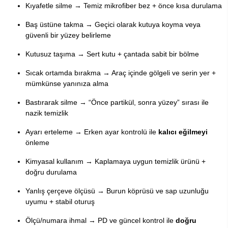
Kıyafetle silme → Temiz mikrofiber bez + önce kısa durulama
Baş üstüne takma → Geçici olarak kutuya koyma veya
güvenli bir yüzey belirleme
Kutusuz taşıma → Sert kutu + çantada sabit bir bölme
Sıcak ortamda bırakma → Araç içinde gölgeli ve serin yer +
mümkünse yanınıza alma
Bastırarak silme → “Önce partikül, sonra yüzey” sırası ile
nazik temizlik
Ayarı erteleme → Erken ayar kontrolü ile
kalıcı eğilmeyi
önleme
Kimyasal kullanım → Kaplamaya uygun temizlik ürünü +
doğru durulama
Yanlış çerçeve ölçüsü → Burun köprüsü ve sap uzunluğu
uyumu + stabil oturuş
Ölçü/numara ihmal → PD ve güncel kontrol ile
doğru