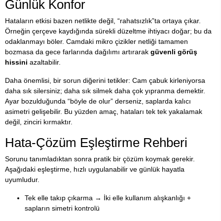
Günlük Konfor
Hataların etkisi bazen netlikte değil, “rahatsızlık”ta ortaya çıkar.
Örneğin çerçeve kaydığında sürekli düzeltme ihtiyacı doğar; bu da
odaklanmayı böler. Camdaki mikro çizikler netliği tamamen
bozmasa da gece farlarında dağılımı artırarak
güvenli görüş
hissini
azaltabilir.
Daha önemlisi, bir sorun diğerini tetikler: Cam çabuk kirleniyorsa
daha sık silersiniz; daha sık silmek daha çok yıpranma demektir.
Ayar bozulduğunda “böyle de olur” derseniz, saplarda kalıcı
asimetri gelişebilir. Bu yüzden amaç, hataları tek tek yakalamak
değil, zinciri kırmaktır.
Hata-Çözüm Eşleştirme Rehberi
Sorunu tanımladıktan sonra pratik bir çözüm koymak gerekir.
Aşağıdaki eşleştirme, hızlı uygulanabilir ve günlük hayatla
uyumludur.
Tek elle takıp çıkarma → İki elle kullanım alışkanlığı +
sapların simetri kontrolü