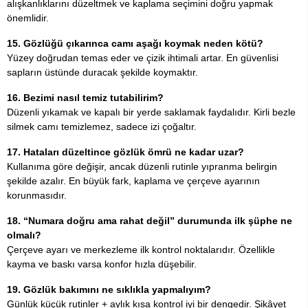
alışkanlıklarını düzeltmek ve kaplama seçimini doğru yapmak
önemlidir.
15. Gözlüğü çıkarınca camı aşağı koymak neden kötü?
Yüzey doğrudan temas eder ve çizik ihtimali artar. En güvenlisi
sapların üstünde duracak şekilde koymaktır.
16. Bezimi nasıl temiz tutabilirim?
Düzenli yıkamak ve kapalı bir yerde saklamak faydalıdır. Kirli bezle
silmek camı temizlemez, sadece izi çoğaltır.
17. Hataları düzeltince gözlük ömrü ne kadar uzar?
Kullanıma göre değişir, ancak düzenli rutinle yıpranma belirgin
şekilde azalır. En büyük fark, kaplama ve çerçeve ayarının
korunmasıdır.
18. “Numara doğru ama rahat değil” durumunda ilk şüphe ne
olmalı?
Çerçeve ayarı ve merkezleme ilk kontrol noktalarıdır. Özellikle
kayma ve baskı varsa konfor hızla düşebilir.
19. Gözlük bakımını ne sıklıkla yapmalıyım?
Günlük küçük rutinler + aylık kısa kontrol iyi bir dengedir. Şikâyet