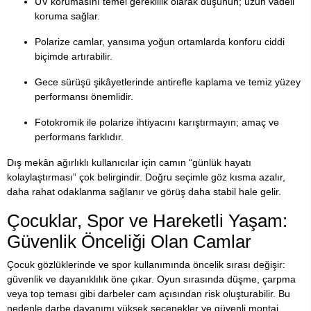
UV korumasını temel gereklilik olarak düşünün; uzun vadeli
koruma sağlar.
Polarize camlar, yansıma yoğun ortamlarda konforu ciddi
biçimde artırabilir.
Gece sürüşü şikâyetlerinde antirefle kaplama ve temiz yüzey
performansı önemlidir.
Fotokromik ile polarize ihtiyacını karıştırmayın; amaç ve
performans farklıdır.
Dış mekân ağırlıklı kullanıcılar için camın “günlük hayatı
kolaylaştırması” çok belirgindir. Doğru seçimle göz kısma azalır,
daha rahat odaklanma sağlanır ve görüş daha stabil hale gelir.
Çocuklar, Spor ve Hareketli Yaşam:
Güvenlik Önceliği Olan Camlar
Çocuk gözlüklerinde ve spor kullanımında öncelik sırası değişir:
güvenlik ve dayanıklılık öne çıkar. Oyun sırasında düşme, çarpma
veya top teması gibi darbeler cam açısından risk oluşturabilir. Bu
nedenle darbe dayanımı yüksek seçenekler ve güvenli montaj,