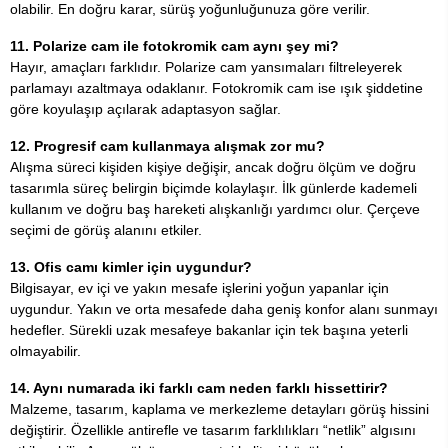
olabilir. En doğru karar, sürüş yoğunluğunuza göre verilir.
11. Polarize cam ile fotokromik cam aynı şey mi?
Hayır, amaçları farklıdır. Polarize cam yansımaları filtreleyerek
parlamayı azaltmaya odaklanır. Fotokromik cam ise ışık şiddetine
göre koyulaşıp açılarak adaptasyon sağlar.
12. Progresif cam kullanmaya alışmak zor mu?
Alışma süreci kişiden kişiye değişir, ancak doğru ölçüm ve doğru
tasarımla süreç belirgin biçimde kolaylaşır. İlk günlerde kademeli
kullanım ve doğru baş hareketi alışkanlığı yardımcı olur. Çerçeve
seçimi de görüş alanını etkiler.
13. Ofis camı kimler için uygundur?
Bilgisayar, ev içi ve yakın mesafe işlerini yoğun yapanlar için
uygundur. Yakın ve orta mesafede daha geniş konfor alanı sunmayı
hedefler. Sürekli uzak mesafeye bakanlar için tek başına yeterli
olmayabilir.
14. Aynı numarada iki farklı cam neden farklı hissettirir?
Malzeme, tasarım, kaplama ve merkezleme detayları görüş hissini
değiştirir. Özellikle antirefle ve tasarım farklılıkları “netlik” algısını