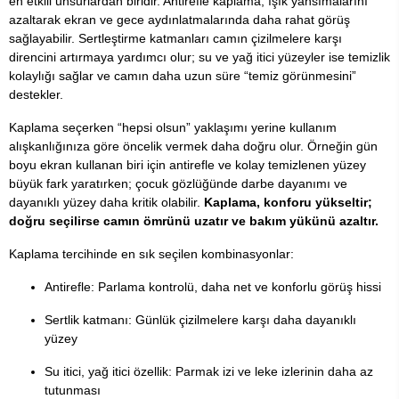
en etkili unsurlardan biridir. Antirefle kaplama, ışık yansımalarını
azaltarak ekran ve gece aydınlatmalarında daha rahat görüş
sağlayabilir. Sertleştirme katmanları camın çizilmelere karşı
direncini artırmaya yardımcı olur; su ve yağ itici yüzeyler ise temizlik
kolaylığı sağlar ve camın daha uzun süre “temiz görünmesini”
destekler.
Kaplama seçerken “hepsi olsun” yaklaşımı yerine kullanım
alışkanlığınıza göre öncelik vermek daha doğru olur. Örneğin gün
boyu ekran kullanan biri için antirefle ve kolay temizlenen yüzey
büyük fark yaratırken; çocuk gözlüğünde darbe dayanımı ve
dayanıklı yüzey daha kritik olabilir.
Kaplama, konforu yükseltir;
doğru seçilirse camın ömrünü uzatır ve bakım yükünü azaltır.
Kaplama tercihinde en sık seçilen kombinasyonlar:
Antirefle: Parlama kontrolü, daha net ve konforlu görüş hissi
Sertlik katmanı: Günlük çizilmelere karşı daha dayanıklı
yüzey
Su itici, yağ itici özellik: Parmak izi ve leke izlerinin daha az
tutunması