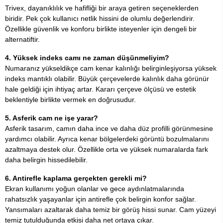
Trivex, dayanıklılık ve hafifliği bir araya getiren seçeneklerden
biridir. Pek çok kullanıcı netlik hissini de olumlu değerlendirir.
Özellikle güvenlik ve konforu birlikte isteyenler için dengeli bir
alternatiftir.
4. Yüksek indeks camı ne zaman düşünmeliyim?
Numaranız yükseldikçe cam kenar kalınlığı belirginleşiyorsa yüksek
indeks mantıklı olabilir. Büyük çerçevelerde kalınlık daha görünür
hale geldiği için ihtiyaç artar. Kararı çerçeve ölçüsü ve estetik
beklentiyle birlikte vermek en doğrusudur.
5. Asferik cam ne işe yarar?
Asferik tasarım, camın daha ince ve daha düz profilli görünmesine
yardımcı olabilir. Ayrıca kenar bölgelerdeki görüntü bozulmalarını
azaltmaya destek olur. Özellikle orta ve yüksek numaralarda fark
daha belirgin hissedilebilir.
6. Antirefle kaplama gerçekten gerekli mi?
Ekran kullanımı yoğun olanlar ve gece aydınlatmalarında
rahatsızlık yaşayanlar için antirefle çok belirgin konfor sağlar.
Yansımaları azaltarak daha temiz bir görüş hissi sunar. Cam yüzeyi
temiz tutulduğunda etkisi daha net ortaya çıkar.