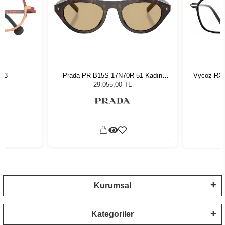
763
Prada PR B15S 17N70R 51 Kadın
Vycoz RX 
Güneş Gözlüğü
29.055,00 TL
Kurumsal
Kategoriler