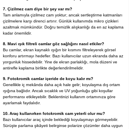
7. Çizilmez cam diye bir şey var mı?
Tam anlamıyla çizilmez cam yoktur; ancak sertleştirme katmanları
çizilmelere karşı direnci artırır. Günlük kullanımda mikro çizikleri
azaltmak mümkündür. Doğru temizlik alışkanlığı da en az kaplama
kadar önemlidir.
8. Mavi ışık filtreli camlar göz sağlığını nasıl etkiler?
Bu camlar, ekran kaynaklı ışığın bir kısmını filtreleyerek görsel
konforu artırmayı hedefler. Bazı kullanıcılar uzun ekranda daha az
yorgunluk hissedebilir. Yine de ekran parlaklığı, mola düzeni ve
antirefle kaplama birlikte değerlendirilmelidir.
9. Fotokromik camlar içeride de koyu kalır mı?
Genellikle iç mekânda daha açık hale gelir; koyulaşma dış ortam
ışığına bağlıdır. Ancak sıcaklık ve UV yoğunluğu gibi koşullar
performansı etkileyebilir. Beklentinizi kullanım ortamınıza göre
ayarlamak faydalıdır.
10. Araç kullanırken fotokromik cam yeterli olur mu?
Bazı kullanıcılar araç içinde beklediği koyulaşmayı görmeyebilir.
Sürüşte parlama şikâyeti belirginse polarize çözümler daha uygun