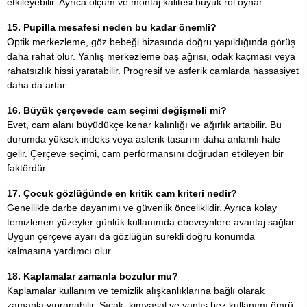
etkileyebilir. Ayrıca ölçüm ve montaj kalitesi büyük rol oynar.
15. Pupilla mesafesi neden bu kadar önemli?
Optik merkezleme, göz bebeği hizasında doğru yapıldığında görüş
daha rahat olur. Yanlış merkezleme baş ağrısı, odak kaçması veya
rahatsızlık hissi yaratabilir. Progresif ve asferik camlarda hassasiyet
daha da artar.
16. Büyük çerçevede cam seçimi değişmeli mi?
Evet, cam alanı büyüdükçe kenar kalınlığı ve ağırlık artabilir. Bu
durumda yüksek indeks veya asferik tasarım daha anlamlı hale
gelir. Çerçeve seçimi, cam performansını doğrudan etkileyen bir
faktördür.
17. Çocuk gözlüğünde en kritik cam kriteri nedir?
Genellikle darbe dayanımı ve güvenlik önceliklidir. Ayrıca kolay
temizlenen yüzeyler günlük kullanımda ebeveynlere avantaj sağlar.
Uygun çerçeve ayarı da gözlüğün sürekli doğru konumda
kalmasına yardımcı olur.
18. Kaplamalar zamanla bozulur mu?
Kaplamalar kullanım ve temizlik alışkanlıklarına bağlı olarak
zamanla yıpranabilir. Sıcak, kimyasal ve yanlış bez kullanımı ömrü