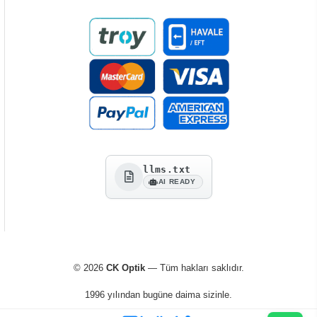
llms.txt
AI READY
© 2026
CK Optik
— Tüm hakları saklıdır.
1996 yılından bugüne daima sizinle.