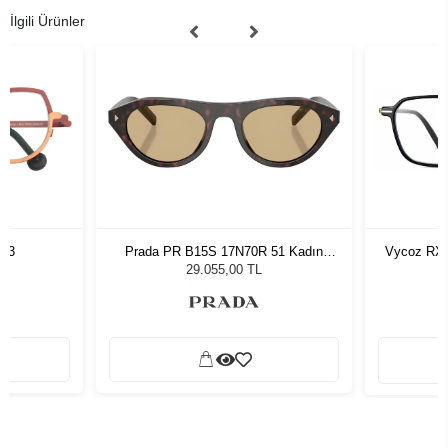
İlgili Ürünler
763
Prada PR B15S 17N70R 51 Kadın
Vycoz RX 
Güneş Gözlüğü
29.055,00 TL