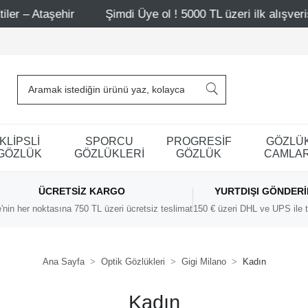
Ataşehir
Şimdi Üye ol ! 5000 TL üzeri ilk alışverişinde 
KLİPSLİ
SPORCU
PROGRESİF
GÖZLÜ
GÖZLÜK
GÖZLÜKLERİ
GÖZLÜK
CAMLAR
ÜCRETSIZ KARGO
YURTDIŞI GÖNDER
'nin her noktasına 750 TL üzeri ücretsiz teslimat
150 € üzeri DHL ve UPS ile t
Ana Sayfa
Optik Gözlükleri
Gigi Milano
Kadın
Kadın