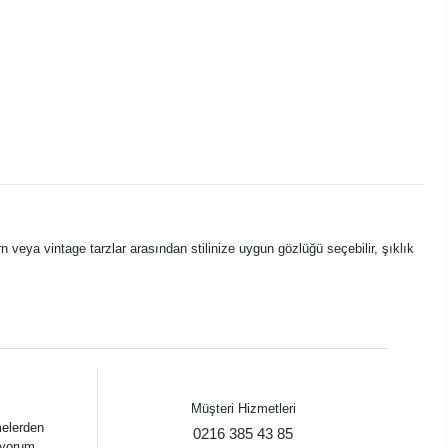
 veya vintage tarzlar arasından stilinize uygun gözlüğü seçebilir, şıklık
Müşteri Hizmetleri
melerden
0216 385 43 85
iyorum.