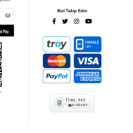
Bizi Takip Edin
llms.txt
AI READY