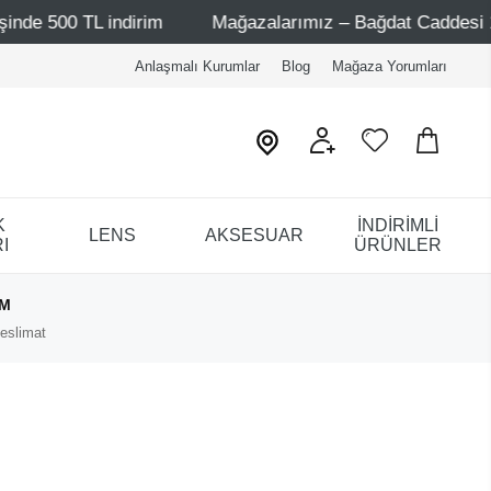
500 TL indirim
Mağazalarımız – Bağdat Caddesi 1 - Bağd
Anlaşmalı Kurumlar
Blog
Mağaza Yorumları
K
İNDİRİMLİ
LENS
AKSESUAR
I
ÜRÜNLER
IM
eslimat