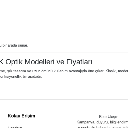
ru bir arada sunar.
 Optik Modelleri ve Fiyatları
eme, şık tasarım ve uzun ömürlü kullanım avantajıyla öne çıkar. Klasik, modern
onksiyonellik bir aradadır.
Kolay Erişim
Bize Ulaşın
Kampanya, duyuru, bilgilendir
e-posta ile haberdar olmak ist