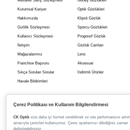
Mesafeli Satış Sözleşmesi
Güneş Gözlükleri
Kurumsal Kariyer
Optik Gözlükleri
Hakkımızda
Klipsli Gözlük
Gizlilik Sözleşmesi
Sporcu Gözlükleri
Kullanıcı Sözleşmesi
Progresif Gözlük
İletişim
Gözlük Camları
Mağazalarımız
Lens
Franchise Başvuru
Aksesuar
Sıkça Sorulan Sorular
İndirimli Ürünler
Havale Bildirimleri
Çerez Politikası ve Kullanım Bilgilendirmesi
CK Optik
size daha iyi hizmet verebilmek ve site performansını artı
amacıyla çerezleri kullanıyoruz. Çerez ayarlarınızı dilediğiniz zaman
değiştirebilirsiniz.