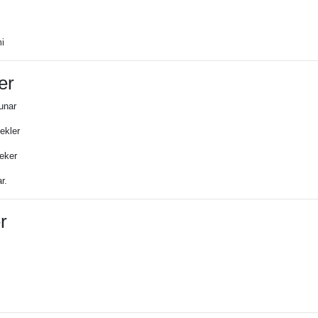
mi
er
unar
ekler
çeker
r.
r