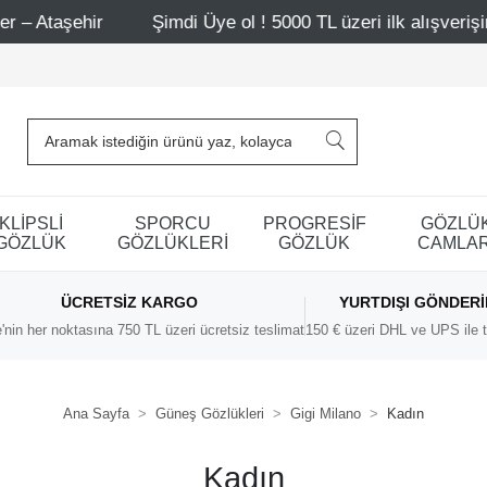
ir
Şimdi Üye ol ! 5000 TL üzeri ilk alışverişinde 500 TL 
KLİPSLİ
SPORCU
PROGRESİF
GÖZLÜ
GÖZLÜK
GÖZLÜKLERİ
GÖZLÜK
CAMLAR
ÜCRETSIZ KARGO
YURTDIŞI GÖNDER
'nin her noktasına 750 TL üzeri ücretsiz teslimat
150 € üzeri DHL ve UPS ile t
Ana Sayfa
Güneş Gözlükleri
Gigi Milano
Kadın
Kadın