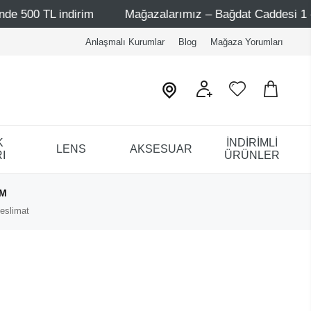
indirim
Mağazalarımız – Bağdat Caddesi 1 - Bağdat Cadd
Anlaşmalı Kurumlar
Blog
Mağaza Yorumları
K
İNDİRİMLİ
LENS
AKSESUAR
I
ÜRÜNLER
IM
eslimat