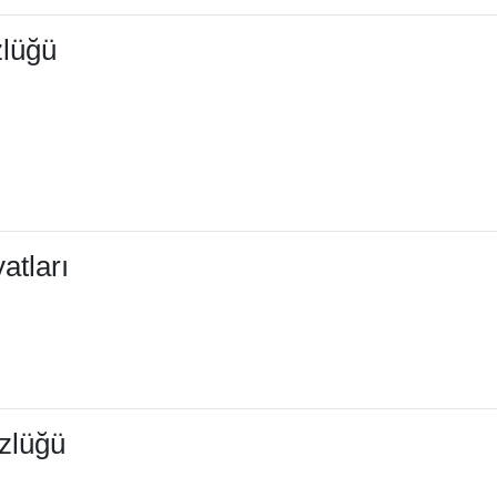
zlüğü
atları
zlüğü