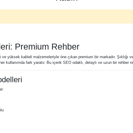
leri: Premium Rehber
ri ve yüksek kaliteli malzemeleriyle öne çıkan premium bir markadır. Şıklığı ve
her kullanımda fark yaratır. Bu içerik SEO odaklı, detaylı ve uzun bir rehber nit
delleri
ar:
mlu