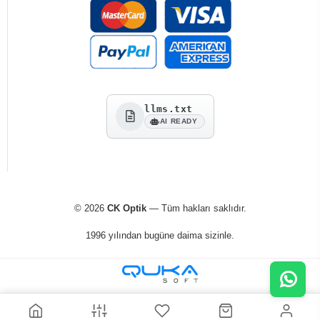
llms.txt
AI READY
© 2026
CK Optik
— Tüm hakları saklıdır.
1996 yılından bugüne daima sizinle.