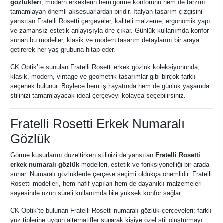
gözlükleri
, modern erkeklerin hem görme konforunu hem de tarzını
tamamlayan önemli aksesuarlardan biridir. İtalyan tasarım çizgisini
yansıtan Fratelli Rosetti çerçeveler; kaliteli malzeme, ergonomik yapı
ve zamansız estetik anlayışıyla öne çıkar. Günlük kullanımda konfor
sunan bu modeller, klasik ve modern tasarım detaylarını bir araya
getirerek her yaş grubuna hitap eder.
CK Optik’te sunulan Fratelli Rosetti erkek gözlük koleksiyonunda;
klasik, modern, vintage ve geometrik tasarımlar gibi birçok farklı
seçenek bulunur. Böylece hem iş hayatında hem de günlük yaşamda
stilinizi tamamlayacak ideal çerçeveyi kolayca seçebilirsiniz.
Fratelli Rosetti Erkek Numaralı
Gözlük
Görme kusurlarını düzeltirken stilinizi de yansıtan
Fratelli Rosetti
erkek numaralı gözlük
modelleri, estetik ve fonksiyonelliği bir arada
sunar. Numaralı gözlüklerde çerçeve seçimi oldukça önemlidir. Fratelli
Rosetti modelleri, hem hafif yapıları hem de dayanıklı malzemeleri
sayesinde uzun süreli kullanımda bile yüksek konfor sağlar.
CK Optik’te bulunan Fratelli Rosetti numaralı gözlük çerçeveleri; farklı
yüz tiplerine uygun alternatifler sunarak kişiye özel stil oluşturmayı