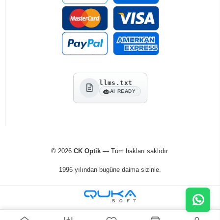
llms.txt
AI READY
© 2026
CK Optik
— Tüm hakları saklıdır.
1996 yılından bugüne daima sizinle.