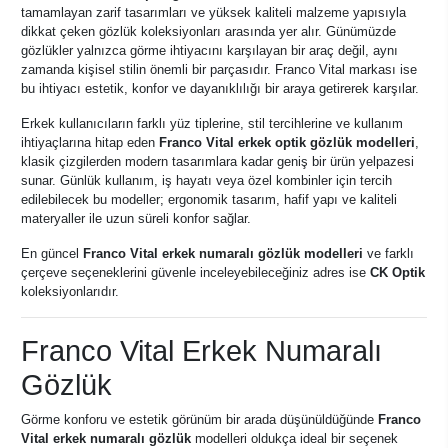
tamamlayan zarif tasarımları ve yüksek kaliteli malzeme yapısıyla
dikkat çeken gözlük koleksiyonları arasında yer alır. Günümüzde
gözlükler yalnızca görme ihtiyacını karşılayan bir araç değil, aynı
zamanda kişisel stilin önemli bir parçasıdır. Franco Vital markası ise
bu ihtiyacı estetik, konfor ve dayanıklılığı bir araya getirerek karşılar.
Erkek kullanıcıların farklı yüz tiplerine, stil tercihlerine ve kullanım
ihtiyaçlarına hitap eden
Franco Vital erkek optik gözlük modelleri
,
klasik çizgilerden modern tasarımlara kadar geniş bir ürün yelpazesi
sunar. Günlük kullanım, iş hayatı veya özel kombinler için tercih
edilebilecek bu modeller; ergonomik tasarım, hafif yapı ve kaliteli
materyaller ile uzun süreli konfor sağlar.
En güncel
Franco Vital erkek numaralı gözlük modelleri
ve farklı
çerçeve seçeneklerini güvenle inceleyebileceğiniz adres ise
CK Optik
koleksiyonlarıdır.
Franco Vital Erkek Numaralı
Gözlük
Görme konforu ve estetik görünüm bir arada düşünüldüğünde
Franco
Vital erkek numaralı gözlük
modelleri oldukça ideal bir seçenek