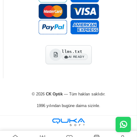
llms.txt
AI READY
© 2026
CK Optik
— Tüm hakları saklıdır.
1996 yılından bugüne daima sizinle.