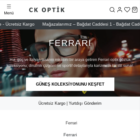
Menü
- Ücretsiz Kargo
Mağazalarımız – Bağdat Caddesi 1 - Bağdat Caddesi 
FERRARI
Hız, güç ve İtalyan tasarım mirasını bir araya getiren Ferrari optik gözlük
koleksiyonu; dinamik çizgileri ve sportif detaylarıyla karizmatik bir stil sunar.
GÜNEŞ KOLEKSİYONUNU KEŞFET
Ücretsiz Kargo | Yurtdışı Gönderim
Ferrari
Ferrari