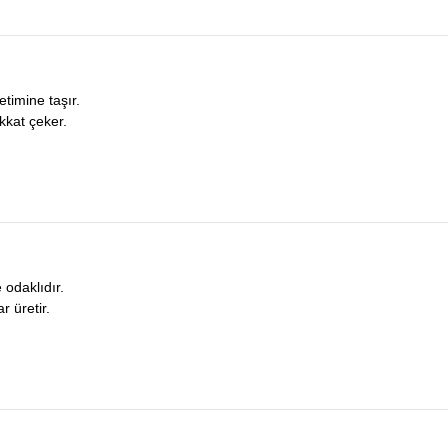
timine taşır.
kkat çeker.
e odaklıdır.
 üretir.