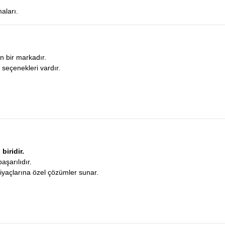
aları.
n bir markadır.
 seçenekleri vardır.
biridir.
aşarılıdır.
htiyaçlarına özel çözümler sunar.