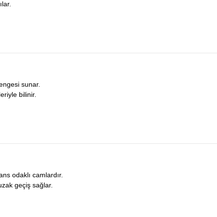
lar.
dengesi sunar.
iyle bilinir.
ans odaklı camlardır.
uzak geçiş sağlar.