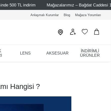
ndirim
Mağazalarımız – Bağdat Caddesi 1 - Bağdat Cadde
Anlaşmalı Kurumlar
Blog
Mağaza Yorumları
K
İNDİRİMLİ
LENS
AKSESUAR
I
ÜRÜNLER
amı Hangisi ?