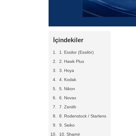
İçindekiler
1. Essilor (Essilör)
2. Hawk Plus
3. Hoya
4. Kodak
5. Nikon
6. Novax
7. Zenith
8. Rodenstock / Starlens
9. Seiko
10. Shamir