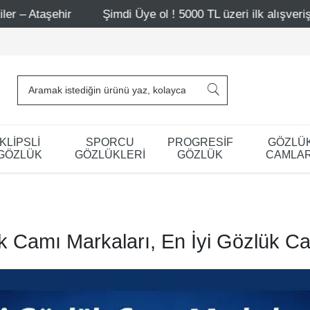
Şimdi Üye ol ! 5000 TL üzeri ilk alışverişinde 500 TL i
KLİPSLİ
SPORCU
PROGRESİF
GÖZLÜ
GÖZLÜK
GÖZLÜKLERİ
GÖZLÜK
CAMLAR
k Camı Markaları, En İyi Gözlük C