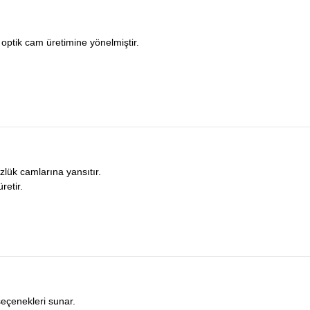
 optik cam üretimine yönelmiştir.
lük camlarına yansıtır.
retir.
seçenekleri sunar.