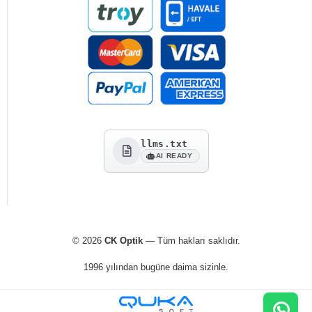
llms.txt
AI READY
© 2026
CK Optik
— Tüm hakları saklıdır.
1996 yılından bugüne daima sizinle.