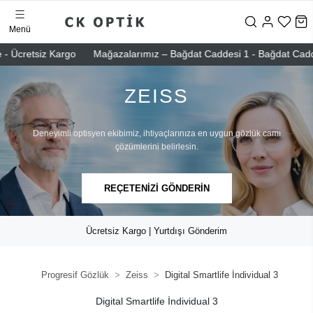
Menü
 - Ücretsiz Kargo
Mağazalarımız – Bağdat Caddesi 1 - Bağdat Caddesi
ZEISS
Deneyimli optisyen ekibimiz, ihtiyaçlarınıza en uygun gözlük camı
çözümlerini belirlesin.
REÇETENİZİ GÖNDERİN
Ücretsiz Kargo | Yurtdışı Gönderim
Progresif Gözlük
Zeiss
Digital Smartlife İndividual 3
Digital Smartlife İndividual 3