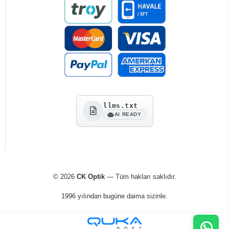
llms.txt
AI READY
© 2026
CK Optik
— Tüm hakları saklıdır.
1996 yılından bugüne daima sizinle.